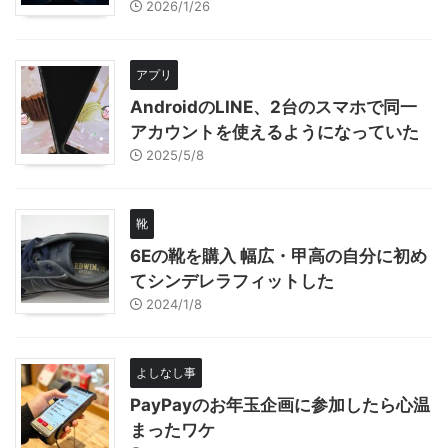
2026/1/26
アプリ
AndroidのLINE、2台のスマホで同一
アカウントを使えるようになっていた
2025/5/8
靴
6Eの靴を購入 幅広・甲高の自分に初め
てシンデレラフィットした
2024/1/8
よしなし事
PayPayのお年玉企画に参加したら心温
まったワケ