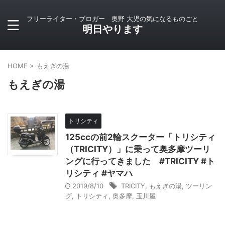
フリーライター・ブロガー 奥野 大児の気になるものごと
明日やります
HOME
>
もえぎの湯
もえぎの湯
トリシティ
125ccの前2輪スクーター「トリシティ
（TRICITY）」に乗って奥多摩ツーリ
ングに行ってきました #TRICITY #ト
リシティ #ヤマハ
2019/8/10
TRICITY
,
もえぎの湯
,
ツーリン
グ
,
トリシティ
,
奥多摩
,
玉川屋