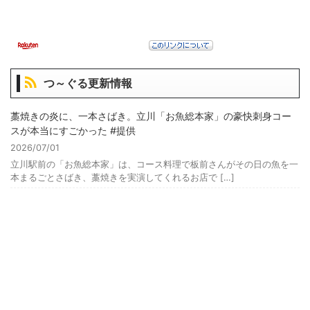
つ～ぐる更新情報
藁焼きの炎に、一本さばき。立川「お魚総本家」の豪快刺身コー
スが本当にすごかった #提供
2026/07/01
立川駅前の「お魚総本家」は、コース料理で板前さんがその日の魚を一
本まるごとさばき、藁焼きを実演してくれるお店で […]