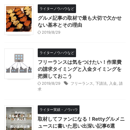
ライターノウハウなど
グルメ記事の取材で最も大切で欠かせ
ない基本とその理由
2019/8/29
ライターノウハウなど
フリーランスは気をつけたい！作業費
の請求タイミングと入金タイミングを
把握しておこう
2019/8/29
フリーランス
,
下請法
,
入金
,
請
求
ライター実績・ノウハウ
取材してファンになる！Rettyグルメニ
ュースに書いた思い出深い記事6選