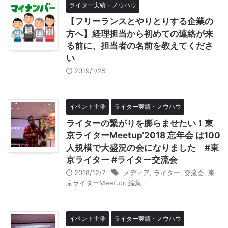
ライター実績・ノウハウ
【フリーランスとやりとりする企業の
方へ】経理担当から初めての連絡が来
る前に、担当者の名前を教えてくださ
い
2019/1/25
イベント主催
ライター実績・ノウハウ
ライターの繋がりを膨らませたい！東
京ライターMeetup‘2018 忘年会 は100
人規模で大盛況の会になりました #東
京ライター #ライター交流会
2018/12/7
メディア
,
ライター
,
交流会
,
東
京ライターMeetup
,
編集
イベント主催
ライター実績・ノウハウ