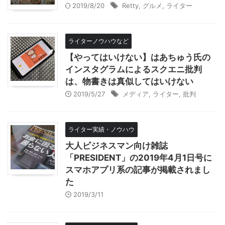
2019/8/20
Retty
,
グルメ
,
ライター
ライターノウハウなど
【やってはいけない】はあちゅう氏の
インスタグラムによるスクエニ批判
は、物書きは真似してはいけない
2019/5/27
メディア
,
ライター
,
批判
ライター実績・ノウハウ
大人ビジネスマン向け雑誌
「PRESIDENT」の2019年4月1日号に
スマホアプリ系の記事が掲載されまし
た
2019/3/11