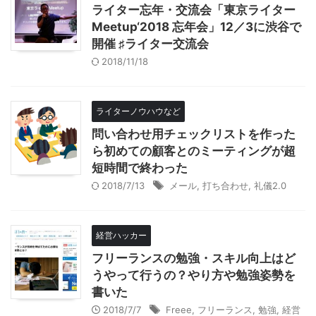
ライター忘年・交流会「東京ライター
Meetup‘2018 忘年会」12／3に渋谷で
開催 ♯ライター交流会
2018/11/18
ライターノウハウなど
問い合わせ用チェックリストを作った
ら初めての顧客とのミーティングが超
短時間で終わった
2018/7/13
メール
,
打ち合わせ
,
礼儀2.0
経営ハッカー
フリーランスの勉強・スキル向上はど
うやって行うの？やり方や勉強姿勢を
書いた
2018/7/7
Freee
,
フリーランス
,
勉強
,
経営