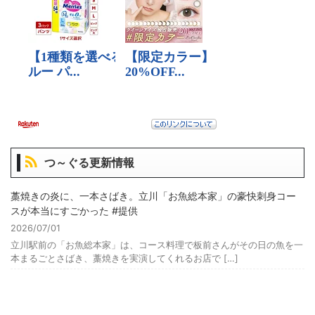
つ～ぐる更新情報
藁焼きの炎に、一本さばき。立川「お魚総本家」の豪快刺身コー
スが本当にすごかった #提供
2026/07/01
立川駅前の「お魚総本家」は、コース料理で板前さんがその日の魚を一
本まるごとさばき、藁焼きを実演してくれるお店で […]