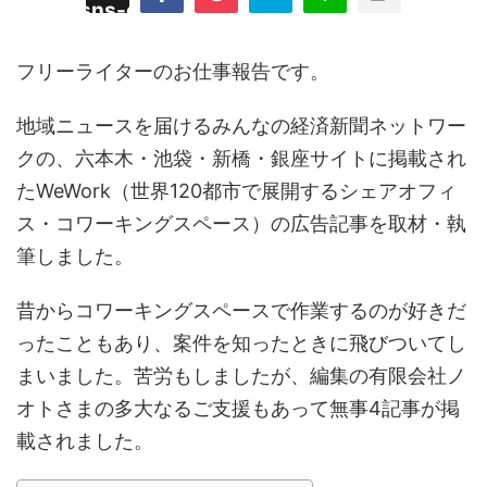
/plugins/sns-count-cache/sns-count-
line
hp
フリーライターのお仕事報告です。
地域ニュースを届けるみんなの経済新聞ネットワー
クの、六本木・池袋・新橋・銀座サイトに掲載され
たWeWork（世界120都市で展開するシェアオフィ
ス・コワーキングスペース）の広告記事を取材・執
筆しました。
昔からコワーキングスペースで作業するのが好きだ
ったこともあり、案件を知ったときに飛びついてし
まいました。苦労もしましたが、編集の有限会社ノ
オトさまの多大なるご支援もあって無事4記事が掲
載されました。