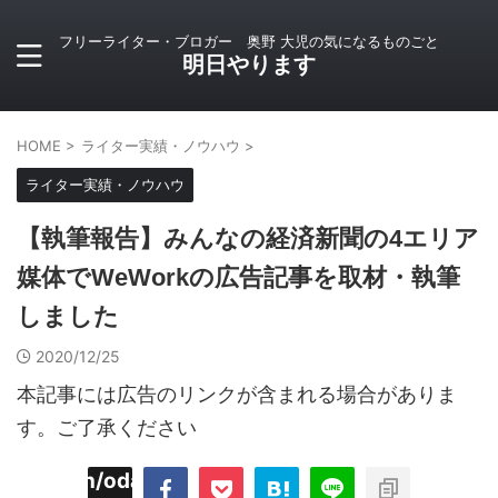
フリーライター・ブロガー 奥野 大児の気になるものごと
明日やります
HOME
>
ライター実績・ノウハウ
>
ライター実績・ノウハウ
【執筆報告】みんなの経済新聞の4エリア
媒体でWeWorkの広告記事を取材・執筆
しました
2020/12/25
本記事には広告のリンクが含まれる場合がありま
す。ご了承ください
imyoojin/odaiji.com/public_html/blog/wp-
on
2