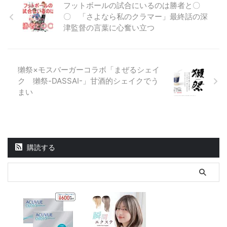
フットボールの試合にいるのは勝者と〇
〇 「さよなら私のクラマー」最終話の深
津監督の言葉に心奮い立つ
獺祭×モスバーガーコラボ「まぜるシェイ
ク 獺祭-DASSAI-」甘酒的シェイクでう
まい
購読する