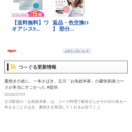
つ～ぐる更新情報
藁焼きの炎に、一本さばき。立川「お魚総本家」の豪快刺身コー
スが本当にすごかった #提供
2026/07/01
立川駅前の「お魚総本家」は、コース料理で板前さんがその日の魚を一
本まるごとさばき、藁焼きを実演してくれるお店で […]