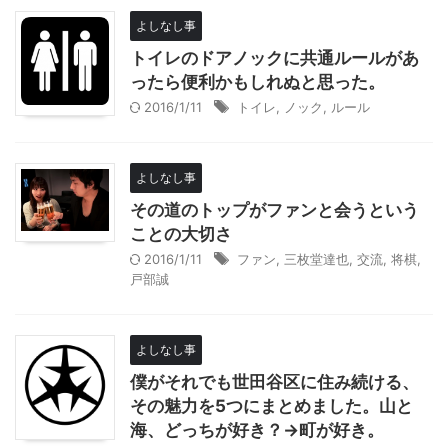
よしなし事
トイレのドアノックに共通ルールがあ
ったら便利かもしれぬと思った。
2016/1/11
トイレ
,
ノック
,
ルール
よしなし事
その道のトップがファンと会うという
ことの大切さ
2016/1/11
ファン
,
三枚堂達也
,
交流
,
将棋
,
戸部誠
よしなし事
僕がそれでも世田谷区に住み続ける、
その魅力を5つにまとめました。山と
海、どっちが好き？→町が好き。