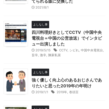
てられる版に交換した
2021/8/1
よしなし事
四川料理好きとしてCCTV（中国中央
電視台＝中国の公営放送）でインタビ
ュー出演しました
2019/5/15
CCTV
,
シビれ
,
中国中央電視台
,
旨辛
,
激辛
,
陳家私菜
よしなし事
強く優しく向上心のあるおじさんであ
りたいと思った2019年の年明け
2019/1/1
2019年
,
巻頭言