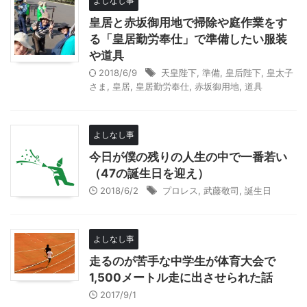
よしなし事
皇居と赤坂御用地で掃除や庭作業をす
る「皇居勤労奉仕」で準備したい服装
や道具
2018/6/9
天皇陛下
,
準備
,
皇后陛下
,
皇太子
さま
,
皇居
,
皇居勤労奉仕
,
赤坂御用地
,
道具
よしなし事
今日が僕の残りの人生の中で一番若い
（47の誕生日を迎え）
2018/6/2
プロレス
,
武藤敬司
,
誕生日
よしなし事
走るのが苦手な中学生が体育大会で
1,500メートル走に出させられた話
2017/9/1