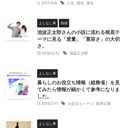
2017/4/8
人生
,
退化
,
進化
よしなし事
雑感
池波正太郎さんの小説に流れる根底テ
ーマに見る「度量」「寛容さ」の大切
さ。
2016/2/12
池波正太郎
よしなし事
暮らしのお役立ち情報（総務省）を見
てみたら情報が細かくて参考になりま
した。
2016/1/11
お役立ちページ
,
政府広報
よしなし事