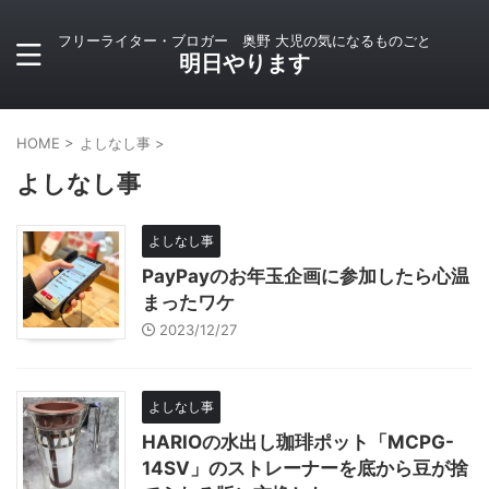
フリーライター・ブロガー 奥野 大児の気になるものごと
明日やります
HOME
>
よしなし事
>
よしなし事
よしなし事
PayPayのお年玉企画に参加したら心温
まったワケ
2023/12/27
よしなし事
HARIOの水出し珈琲ポット「MCPG-
14SV」のストレーナーを底から豆が捨