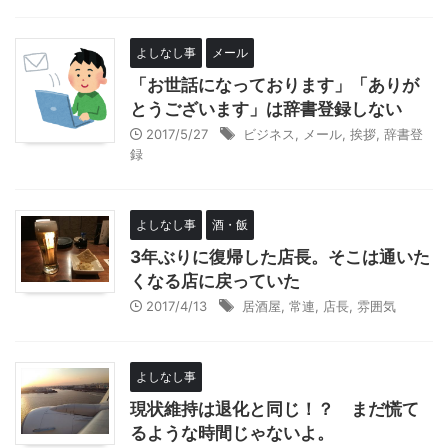
よしなし事
メール
「お世話になっております」「ありが
とうございます」は辞書登録しない
2017/5/27
ビジネス
,
メール
,
挨拶
,
辞書登
録
よしなし事
酒・飯
3年ぶりに復帰した店長。そこは通いた
くなる店に戻っていた
2017/4/13
居酒屋
,
常連
,
店長
,
雰囲気
よしなし事
現状維持は退化と同じ！？ まだ慌て
るような時間じゃないよ。