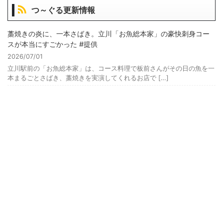
つ～ぐる更新情報
藁焼きの炎に、一本さばき。立川「お魚総本家」の豪快刺身コー
スが本当にすごかった #提供
2026/07/01
立川駅前の「お魚総本家」は、コース料理で板前さんがその日の魚を一
本まるごとさばき、藁焼きを実演してくれるお店で […]