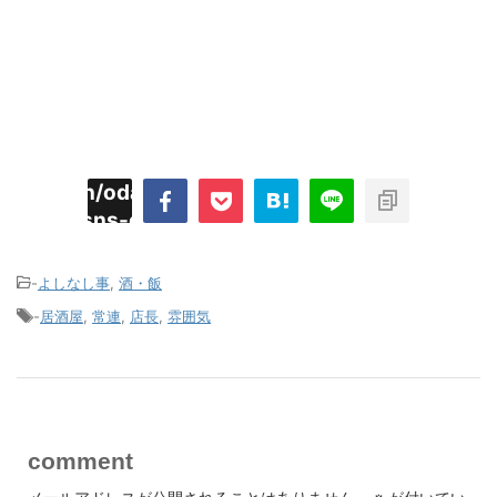
imyoojin/odaiji.com/public_html/blog/wp-
on
2
/plugins/sns-count-cache/sns-count-
line
hp
-
よしなし事
,
酒・飯
-
居酒屋
,
常連
,
店長
,
雰囲気
comment