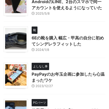
AndroidのLINE、2台のスマホで同一
アカウントを使えるようになっていた
2025/5/8
靴
6Eの靴を購入 幅広・甲高の自分に初め
てシンデレラフィットした
2024/1/8
よしなし事
PayPayのお年玉企画に参加したら心温
まったワケ
2023/12/27
PCパーツ