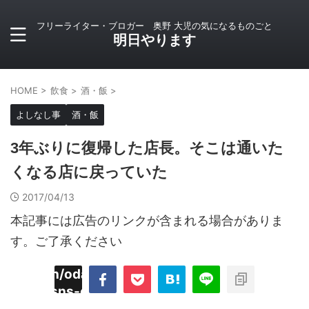
フリーライター・ブロガー 奥野 大児の気になるものごと
明日やります
HOME
>
飲食
>
酒・飯
>
よしなし事
酒・飯
3年ぶりに復帰した店長。そこは通いた
くなる店に戻っていた
2017/04/13
本記事には広告のリンクが含まれる場合がありま
す。ご了承ください
imyoojin/odaiji.com/public_html/blog/wp-
on
2
/plugins/sns-count-cache/sns-count-
line
hp