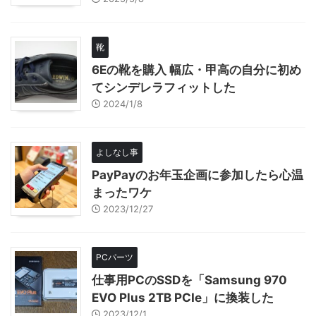
靴
6Eの靴を購入 幅広・甲高の自分に初め
てシンデレラフィットした
2024/1/8
よしなし事
PayPayのお年玉企画に参加したら心温
まったワケ
2023/12/27
PCパーツ
仕事用PCのSSDを「Samsung 970
EVO Plus 2TB PCIe」に換装した
2023/12/1