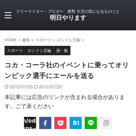
フリーライター・ブロガー 奥野 大児の気になるものごと
明日やります
HOME
>
趣味
>
スポーツ
>
ロンドン五輪
>
スポーツ
ロンドン五輪
酒・飯
コカ・コーラ社のイベントに乗ってオリ
ンピック選手にエールを送る
2012/07/05
2012/07/20
本記事には広告のリンクが含まれる場合がありま
す。ご了承ください
imyoojin/odaiji.com/public_html/blog/wp-
on
2
/plugins/sns-count-cache/sns-count-
line
hp