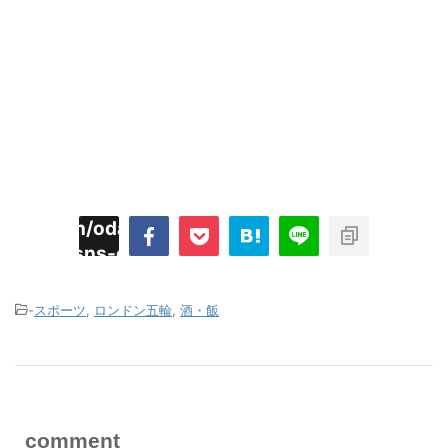
imyoojin/odaiji.com/public_html/blog/wp-
on
2
/plugins/sns-count-cache/sns-count-
line
hp
-
スポーツ
,
ロンドン五輪
,
酒・飯
comment