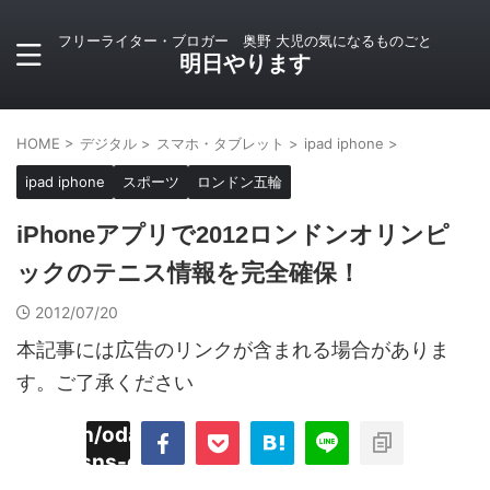
フリーライター・ブロガー 奥野 大児の気になるものごと
明日やります
HOME
>
デジタル
>
スマホ・タブレット
>
ipad iphone
>
ipad iphone
スポーツ
ロンドン五輪
iPhoneアプリで2012ロンドンオリンピ
ックのテニス情報を完全確保！
2012/07/20
本記事には広告のリンクが含まれる場合がありま
す。ご了承ください
imyoojin/odaiji.com/public_html/blog/wp-
on
2
/plugins/sns-count-cache/sns-count-
line
hp