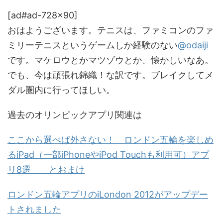
[ad#ad-728x90]
おはようございます。テニスは、ファミコンのファ
ミリーテニスというゲームしか経験のない
@odaiji
です。マケロウとかマツゾウとか、懐かしいなあ。
でも、今は頑張れ錦織！な訳です。ブレイクしてメ
ダル圏内に行ってほしい。
過去のオリンピックアプリ関連は
ここから選べば外さない！ ロンドン五輪を楽しめ
るiPad（一部iPhoneやiPod Touchも利用可）アプ
リ8選 とおまけ
ロンドン五輪アプリのiLondon 2012がアップデー
トされました