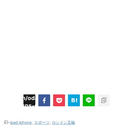
imyoojin/odaiji.com/public_html/blog/wp-
on
2
/plugins/sns-count-cache/sns-count-
line
hp
-
ipad iphone
,
スポーツ
,
ロンドン五輪