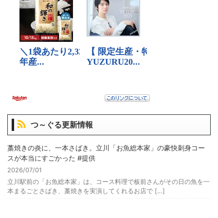
つ～ぐる更新情報
藁焼きの炎に、一本さばき。立川「お魚総本家」の豪快刺身コー
スが本当にすごかった #提供
2026/07/01
立川駅前の「お魚総本家」は、コース料理で板前さんがその日の魚を一
本まるごとさばき、藁焼きを実演してくれるお店で […]