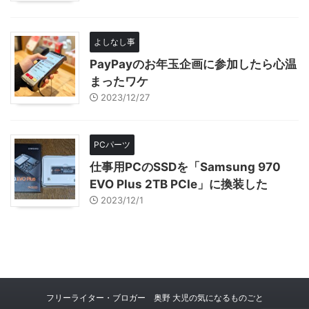
よしなし事
PayPayのお年玉企画に参加したら心温
まったワケ
2023/12/27
PCパーツ
仕事用PCのSSDを「Samsung 970
EVO Plus 2TB PCIe」に換装した
2023/12/1
フリーライター・ブロガー 奥野 大児の気になるものごと