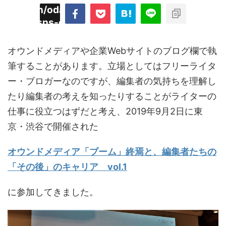
imyoojin/odaiji.com/public_html/blog/wp-
on
2
/plugins/sns-count-cache/sns-count-
line
hp
オウンドメディアや企業Webサイトのブログ欄で執
筆することがあります。立場としてはフリーライタ
ー・ブロガーなのですが、編集者の気持ちを理解し
たり編集者の考えを知ったりすることがライターの
仕事に役立つはずだと考え、2019年9月2日に東
京・渋谷で開催された
オウンドメディア「ブーム」終焉と、編集者たちの
「その後」のキャリア vol.1
に参加してきました。