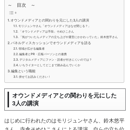
～ 目次 ～
オウンドメディアとの関わりを元にした3人の講演
モリジュンヤさん「オウンドメディアはなぜ閉じる？」
「オウンドメディアは手段」そめひこさん
「気がついたらメディアの立ち上げや運営にかかわっていた」鈴木悠平さん
パネルディスカッションでオウンドメディアを語る
領域が広がる編集者
編集者とPR・広報パーソンとの連携
デジタルメディアにファン・読者が付きにくいのでは？
いちライターとしてどこまで踏み込んでいくか
編集という職能
併せてお読みください！
オウンドメディアとの関わりを元にした
3人の講演
はじめに行われたのはモリジュンヤさん、鈴木悠平
さん、寺倉そめひこさんによる講演。自らの立ち位