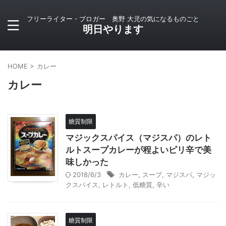
フリーライター・ブロガー 奥野 大児の気になるものごと
明日やります
HOME
>
カレー
カレー
糖質制限
マジックスパイス（マジスパ）のレト
ルトスープカレーが程よいピリ辛で美
味しかった
2018/6/3
カレー
,
スープ
,
マジスパ
,
マジッ
クスパイス
,
レトルト
,
低糖質
,
辛い
糖質制限