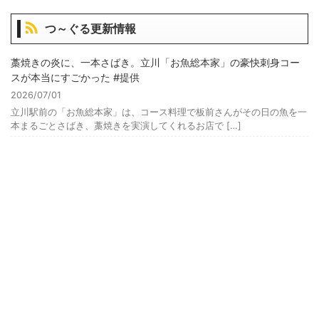
つ～ぐる更新情報
藁焼きの炎に、一本さばき。立川「お魚総本家」の豪快刺身コー
スが本当にすごかった #提供
2026/07/01
立川駅前の「お魚総本家」は、コース料理で板前さんがその日の魚を一
本まるごとさばき、藁焼きを実演してくれるお店で […]