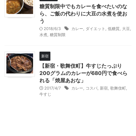
糖質制限中でもカレーを食べたいのな
ら、ご飯の代わりに大豆の水煮を使お
う
2018/6/3
カレー
,
ダイエット
,
低糖質
,
大豆
,
水煮
,
糖質制限
新宿
【新宿・歌舞伎町】牛すじたっぷり
200グラムのカレーが680円で食べら
れる「焼屋あおな」
2017/4/7
カレー
,
コスパ
,
新宿
,
歌舞伎町
,
牛すじ