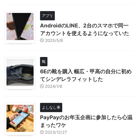
アプリ
AndroidのLINE、2台のスマホで同一
アカウントを使えるようになっていた
2025/5/8
靴
6Eの靴を購入 幅広・甲高の自分に初め
てシンデレラフィットした
2024/1/8
よしなし事
PayPayのお年玉企画に参加したら心温
まったワケ
2023/12/27