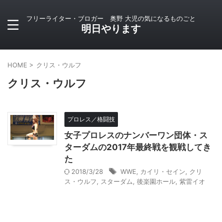
フリーライター・ブロガー 奥野 大児の気になるものごと
明日やります
HOME
>
クリス・ウルフ
クリス・ウルフ
プロレス／格闘技
女子プロレスのナンバーワン団体・ス
ターダムの2017年最終戦を観戦してき
た
2018/3/28
WWE
,
カイリ・セイン
,
クリ
ス・ウルフ
,
スターダム
,
後楽園ホール
,
紫雷イオ