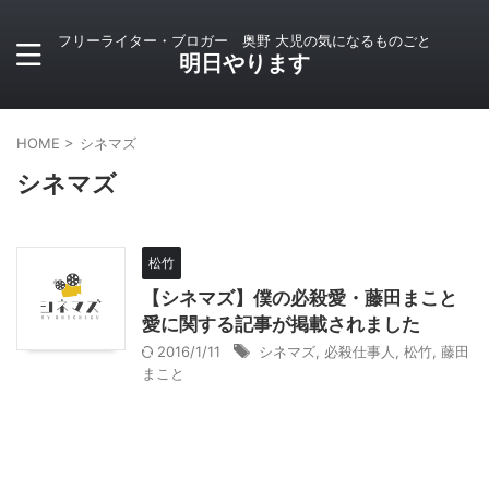
フリーライター・ブロガー 奥野 大児の気になるものごと
明日やります
HOME
>
シネマズ
シネマズ
松竹
【シネマズ】僕の必殺愛・藤田まこと
愛に関する記事が掲載されました
2016/1/11
シネマズ
,
必殺仕事人
,
松竹
,
藤田
まこと