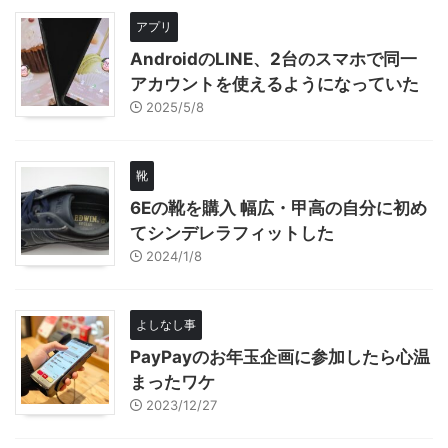
アプリ
AndroidのLINE、2台のスマホで同一
アカウントを使えるようになっていた
2025/5/8
靴
6Eの靴を購入 幅広・甲高の自分に初め
てシンデレラフィットした
2024/1/8
よしなし事
PayPayのお年玉企画に参加したら心温
まったワケ
2023/12/27