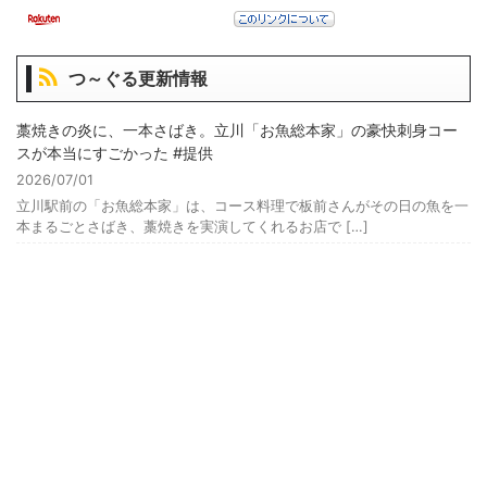
つ～ぐる更新情報
藁焼きの炎に、一本さばき。立川「お魚総本家」の豪快刺身コー
スが本当にすごかった #提供
2026/07/01
立川駅前の「お魚総本家」は、コース料理で板前さんがその日の魚を一
本まるごとさばき、藁焼きを実演してくれるお店で […]