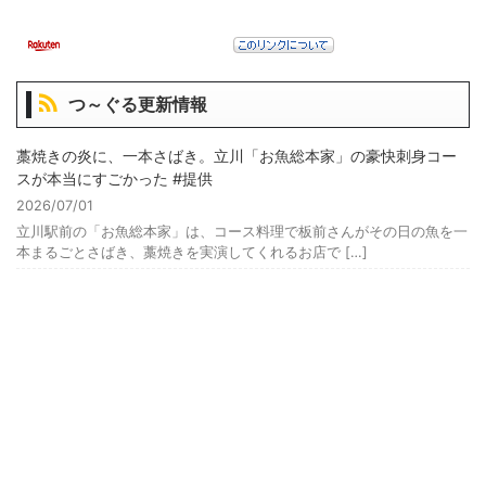
つ～ぐる更新情報
藁焼きの炎に、一本さばき。立川「お魚総本家」の豪快刺身コー
スが本当にすごかった #提供
2026/07/01
立川駅前の「お魚総本家」は、コース料理で板前さんがその日の魚を一
本まるごとさばき、藁焼きを実演してくれるお店で […]