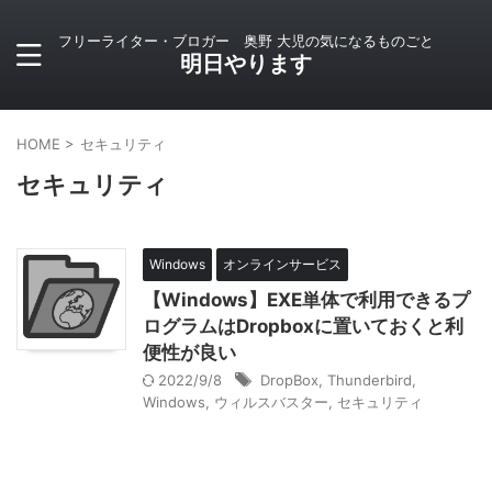
フリーライター・ブロガー 奥野 大児の気になるものごと
明日やります
HOME
>
セキュリティ
セキュリティ
Windows
オンラインサービス
【Windows】EXE単体で利用できるプ
ログラムはDropboxに置いておくと利
便性が良い
2022/9/8
DropBox
,
Thunderbird
,
Windows
,
ウィルスバスター
,
セキュリティ