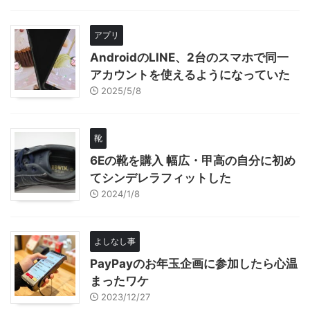
アプリ
AndroidのLINE、2台のスマホで同一
アカウントを使えるようになっていた
2025/5/8
靴
6Eの靴を購入 幅広・甲高の自分に初め
てシンデレラフィットした
2024/1/8
よしなし事
PayPayのお年玉企画に参加したら心温
まったワケ
2023/12/27