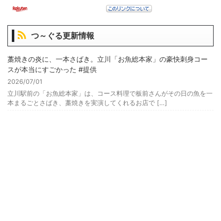
つ～ぐる更新情報
藁焼きの炎に、一本さばき。立川「お魚総本家」の豪快刺身コー
スが本当にすごかった #提供
2026/07/01
立川駅前の「お魚総本家」は、コース料理で板前さんがその日の魚を一
本まるごとさばき、藁焼きを実演してくれるお店で […]