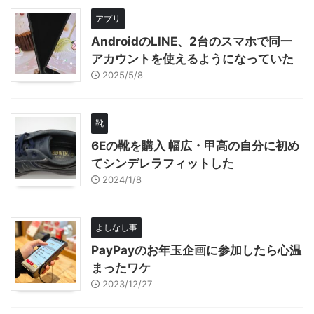
アプリ
AndroidのLINE、2台のスマホで同一
アカウントを使えるようになっていた
2025/5/8
靴
6Eの靴を購入 幅広・甲高の自分に初め
てシンデレラフィットした
2024/1/8
よしなし事
PayPayのお年玉企画に参加したら心温
まったワケ
2023/12/27