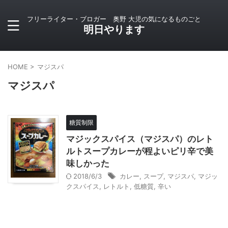
フリーライター・ブロガー 奥野 大児の気になるものごと
明日やります
HOME
>
マジスパ
マジスパ
糖質制限
マジックスパイス（マジスパ）のレト
ルトスープカレーが程よいピリ辛で美
味しかった
2018/6/3
カレー
,
スープ
,
マジスパ
,
マジッ
クスパイス
,
レトルト
,
低糖質
,
辛い