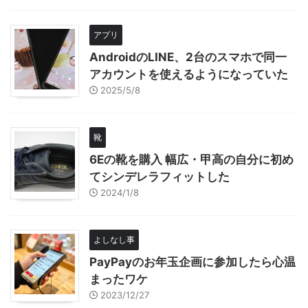
アプリ
AndroidのLINE、2台のスマホで同一
アカウントを使えるようになっていた
2025/5/8
靴
6Eの靴を購入 幅広・甲高の自分に初め
てシンデレラフィットした
2024/1/8
よしなし事
PayPayのお年玉企画に参加したら心温
まったワケ
2023/12/27