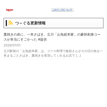
つ～ぐる更新情報
藁焼きの炎に、一本さばき。立川「お魚総本家」の豪快刺身コー
スが本当にすごかった #提供
2026/07/01
立川駅前の「お魚総本家」は、コース料理で板前さんがその日の魚を一
本まるごとさばき、藁焼きを実演してくれるお店で […]