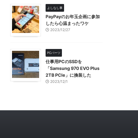
よしなし事
PayPayのお年玉企画に参加
したら心温まったワケ
2023/12/27
PCパーツ
仕事用PCのSSDを
「Samsung 970 EVO Plus
2TB PCIe」に換装した
2023/12/1