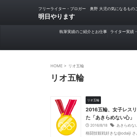
フリーライター・ブロガー 奥野 大児の気になるもの
明日やります
執筆実績のご紹介とお仕事
ライター実績
のご依頼について
HOME
>
リオ五輪
リオ五輪
リオ五輪
2016五輪、女子レ
た「あきらめない心」
2016/8/18
あきらめな
格闘技観戦好きな@odaiji