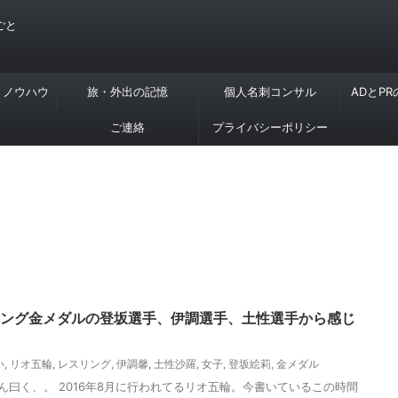
ごと
・ノウハウ
旅・外出の記憶
個人名刺コンサル
ADとP
ご連絡
プライバシーポリシー
スリング金メダルの登坂選手、伊調選手、土性選手から感じ
い
,
リオ五輪
,
レスリング
,
伊調馨
,
土性沙羅
,
女子
,
登坂絵莉
,
金メダル
 さん曰く、。 2016年8月に行われてるリオ五輪。今書いているこの時間