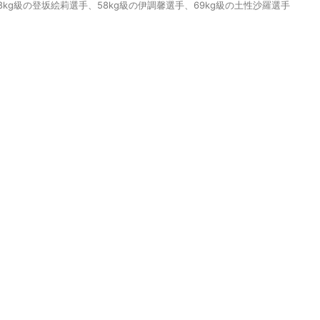
kg級の登坂絵莉選手、58kg級の伊調馨選手、69kg級の土性沙羅選手