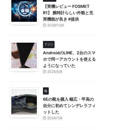
【実機レビュー FOSMET
R1】 腕時計らしい外観と充
実機能が良き #提供
2026/1/26
アプリ
AndroidのLINE、2台のスマ
ホで同一アカウントを使える
ようになっていた
2025/5/8
靴
6Eの靴を購入 幅広・甲高の
自分に初めてシンデレラフィ
ットした
2024/1/8