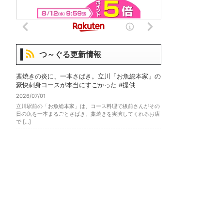
つ～ぐる更新情報
藁焼きの炎に、一本さばき。立川「お魚総本家」の
豪快刺身コースが本当にすごかった #提供
2026/07/01
立川駅前の「お魚総本家」は、コース料理で板前さんがその
日の魚を一本まるごとさばき、藁焼きを実演してくれるお店
で […]