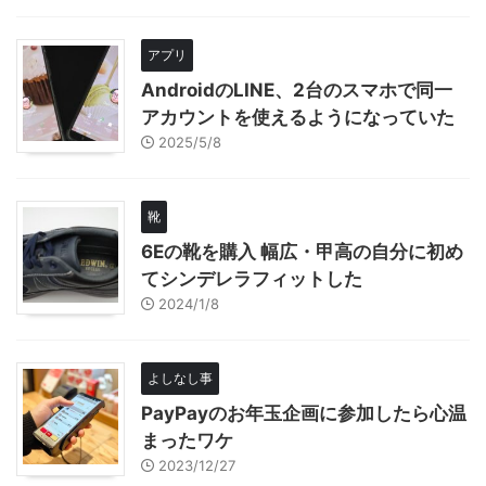
アプリ
AndroidのLINE、2台のスマホで同一
アカウントを使えるようになっていた
2025/5/8
靴
6Eの靴を購入 幅広・甲高の自分に初め
てシンデレラフィットした
2024/1/8
よしなし事
PayPayのお年玉企画に参加したら心温
まったワケ
2023/12/27