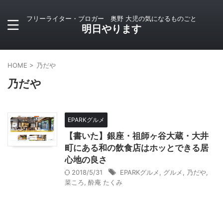
フリーライター・ブロガー 奥野 大児の気になるものごと
明日やります
HOME
>
乃だや
乃だや
EPARKグルメ
【書いた】銀座・祖師ヶ谷大蔵・大井
町にある和の飲食店はホッとできる居
心地の良さ
2018/5/31
EPARKグルメ
,
グルメ
,
乃だや
,
菜ころ
,
酔庵 たくみ