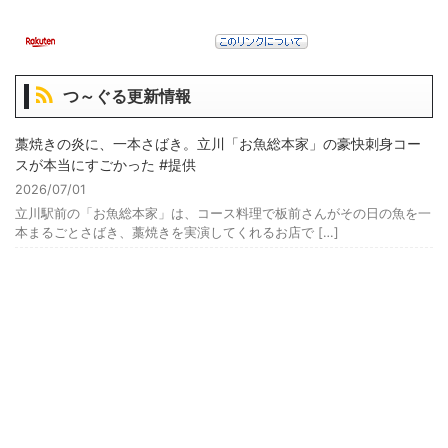
つ～ぐる更新情報
藁焼きの炎に、一本さばき。立川「お魚総本家」の豪快刺身コー
スが本当にすごかった #提供
2026/07/01
立川駅前の「お魚総本家」は、コース料理で板前さんがその日の魚を一
本まるごとさばき、藁焼きを実演してくれるお店で […]