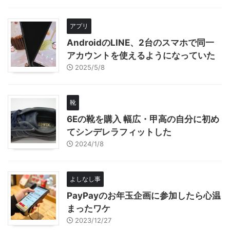
アプリ
AndroidのLINE、2台のスマホで同一
アカウントを使えるようになっていた
2025/5/8
靴
6Eの靴を購入 幅広・甲高の自分に初め
てシンデレラフィットした
2024/1/8
よしなし事
PayPayのお年玉企画に参加したら心温
まったワケ
2023/12/27