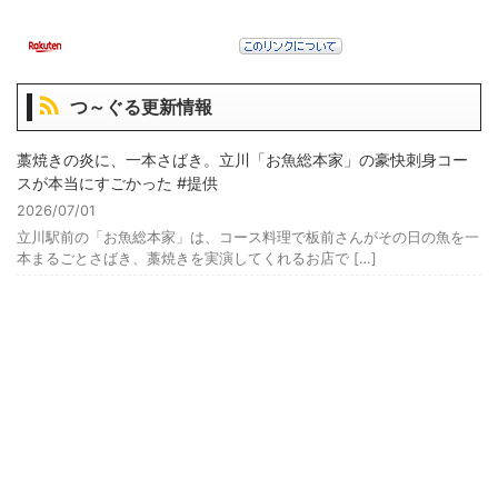
つ～ぐる更新情報
藁焼きの炎に、一本さばき。立川「お魚総本家」の豪快刺身コー
スが本当にすごかった #提供
2026/07/01
立川駅前の「お魚総本家」は、コース料理で板前さんがその日の魚を一
本まるごとさばき、藁焼きを実演してくれるお店で […]