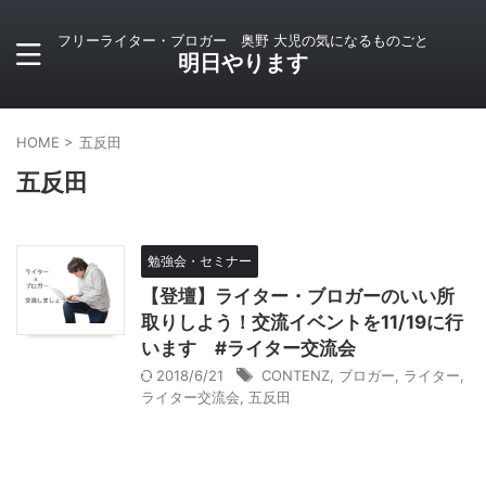
フリーライター・ブロガー 奥野 大児の気になるものごと
明日やります
HOME
>
五反田
五反田
勉強会・セミナー
【登壇】ライター・ブロガーのいい所
取りしよう！交流イベントを11/19に行
います #ライター交流会
2018/6/21
CONTENZ
,
ブロガー
,
ライター
,
ライター交流会
,
五反田