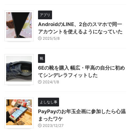
アプリ
AndroidのLINE、2台のスマホで同一
アカウントを使えるようになっていた
2025/5/8
靴
6Eの靴を購入 幅広・甲高の自分に初め
てシンデレラフィットした
2024/1/8
よしなし事
PayPayのお年玉企画に参加したら心温
まったワケ
2023/12/27