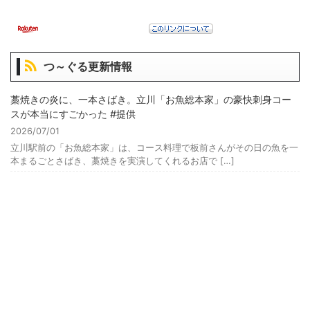
つ～ぐる更新情報
藁焼きの炎に、一本さばき。立川「お魚総本家」の豪快刺身コー
スが本当にすごかった #提供
2026/07/01
立川駅前の「お魚総本家」は、コース料理で板前さんがその日の魚を一
本まるごとさばき、藁焼きを実演してくれるお店で […]