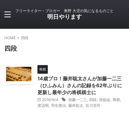
フリーライター・ブロガー 奥野 大児の気になるものごと
明日やります
HOME
>
四段
四段
将棋
14歳プロ！藤井聡太さんが加藤一二三
（ひふみん）さんの記録を62年ぶりに
更新し最年少の将棋棋士に
2016/9/4
加藤一二三
,
四段
,
奨励会
,
将棋
,
渡辺明
,
羽生善治
,
藤井聡太
,
谷川浩司