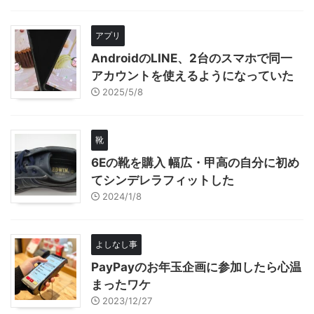
アプリ
AndroidのLINE、2台のスマホで同一
アカウントを使えるようになっていた
2025/5/8
靴
6Eの靴を購入 幅広・甲高の自分に初め
てシンデレラフィットした
2024/1/8
よしなし事
PayPayのお年玉企画に参加したら心温
まったワケ
2023/12/27