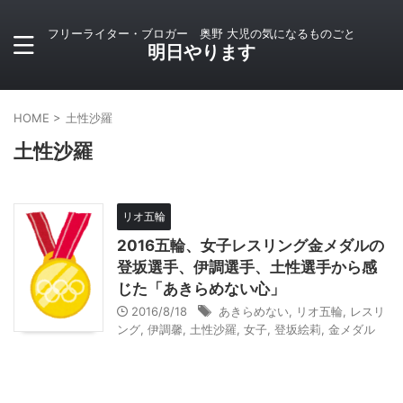
フリーライター・ブロガー 奥野 大児の気になるものごと
明日やります
HOME
>
土性沙羅
土性沙羅
リオ五輪
2016五輪、女子レスリング金メダルの
登坂選手、伊調選手、土性選手から感
じた「あきらめない心」
2016/8/18
あきらめない
,
リオ五輪
,
レスリ
ング
,
伊調馨
,
土性沙羅
,
女子
,
登坂絵莉
,
金メダル