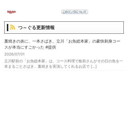
つ～ぐる更新情報
藁焼きの炎に、一本さばき。立川「お魚総本家」の豪快刺身コー
スが本当にすごかった #提供
2026/07/01
立川駅前の「お魚総本家」は、コース料理で板前さんがその日の魚を一
本まるごとさばき、藁焼きを実演してくれるお店で […]