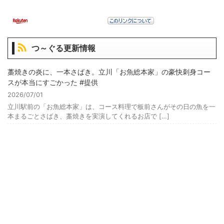
つ～ぐる更新情報
藁焼きの炎に、一本さばき。立川「お魚総本家」の豪快刺身コー
スが本当にすごかった #提供
2026/07/01
立川駅前の「お魚総本家」は、コース料理で板前さんがその日の魚を一
本まるごとさばき、藁焼きを実演してくれるお店で […]