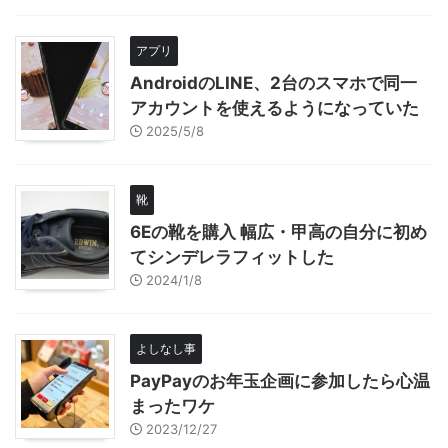
アプリ
AndroidのLINE、2台のスマホで同一
アカウントを使えるようになっていた
2025/5/8
靴
6Eの靴を購入 幅広・甲高の自分に初め
てシンデレラフィットした
2024/1/8
よしなし事
PayPayのお年玉企画に参加したら心温
まったワケ
2023/12/27