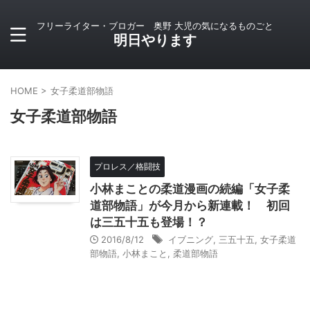
フリーライター・ブロガー 奥野 大児の気になるものごと
明日やります
HOME
>
女子柔道部物語
女子柔道部物語
プロレス／格闘技
小林まことの柔道漫画の続編「女子柔
道部物語」が今月から新連載！ 初回
は三五十五も登場！？
2016/8/12
イブニング
,
三五十五
,
女子柔道
部物語
,
小林まこと
,
柔道部物語