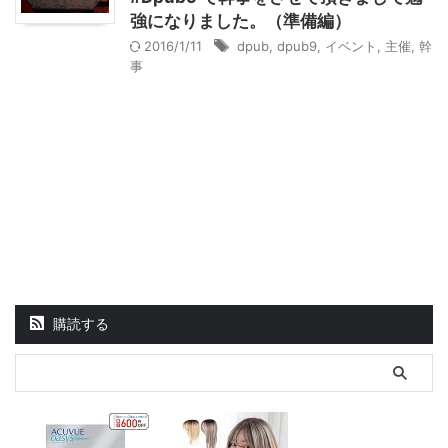
強になりました。（準備編）
2016/1/11
dpub
,
dpub9
,
イベント
,
主催
,
幹
事
購読する