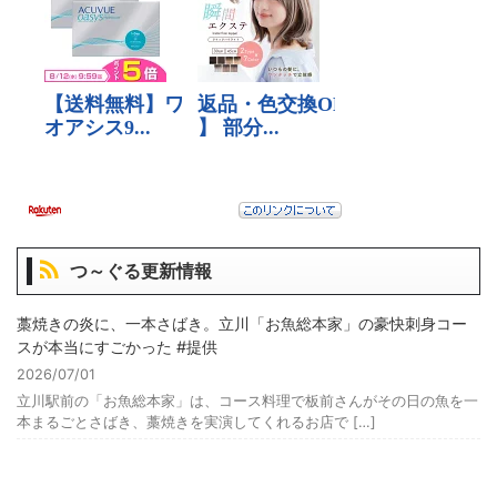
つ～ぐる更新情報
藁焼きの炎に、一本さばき。立川「お魚総本家」の豪快刺身コー
スが本当にすごかった #提供
2026/07/01
立川駅前の「お魚総本家」は、コース料理で板前さんがその日の魚を一
本まるごとさばき、藁焼きを実演してくれるお店で […]