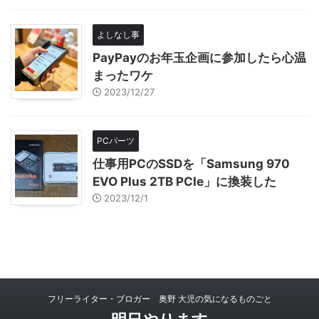
よしなし事
PayPayのお年玉企画に参加したら心温
まったワケ
2023/12/27
PCパーツ
仕事用PCのSSDを「Samsung 970
EVO Plus 2TB PCIe」に換装した
2023/12/1
フリーライター・ブロガー 奥野 大児の気になるものごと