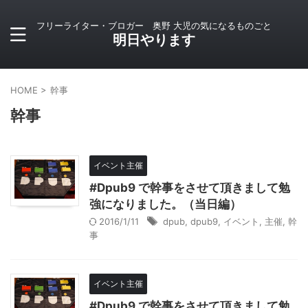
フリーライター・ブロガー 奥野 大児の気になるものごと
明日やります
HOME
>
幹事
幹事
イベント主催
#Dpub9 で幹事をさせて頂きまして勉
強になりました。（当日編）
2016/1/11
dpub
,
dpub9
,
イベント
,
主催
,
幹
事
イベント主催
#Dpub9 で幹事をさせて頂きまして勉