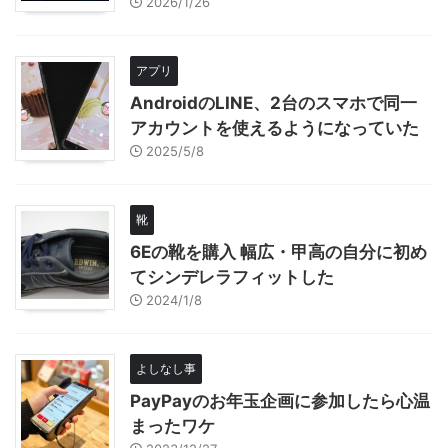
2026/1/26
アプリ
AndroidのLINE、2台のスマホで同一
アカウントを使えるようになっていた
2025/5/8
靴
6Eの靴を購入 幅広・甲高の自分に初め
てシンデレラフィットした
2024/1/8
よしなし事
PayPayのお年玉企画に参加したら心温
まったワケ