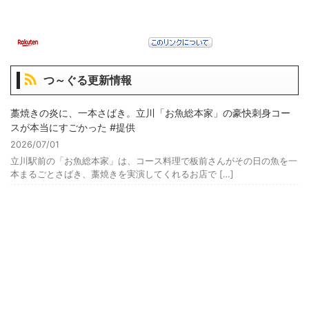
つ～ぐる更新情報
藁焼きの炎に、一本さばき。立川「お魚総本家」の豪快刺身コー
スが本当にすごかった #提供
2026/07/01
立川駅前の「お魚総本家」は、コース料理で板前さんがその日の魚を一
本まるごとさばき、藁焼きを実演してくれるお店で […]