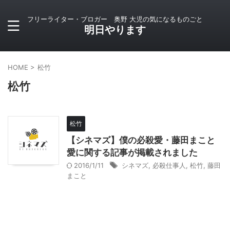
フリーライター・ブロガー 奥野 大児の気になるものごと
明日やります
HOME
>
松竹
松竹
松竹
【シネマズ】僕の必殺愛・藤田まこと
愛に関する記事が掲載されました
2016/1/11
シネマズ
,
必殺仕事人
,
松竹
,
藤田
まこと