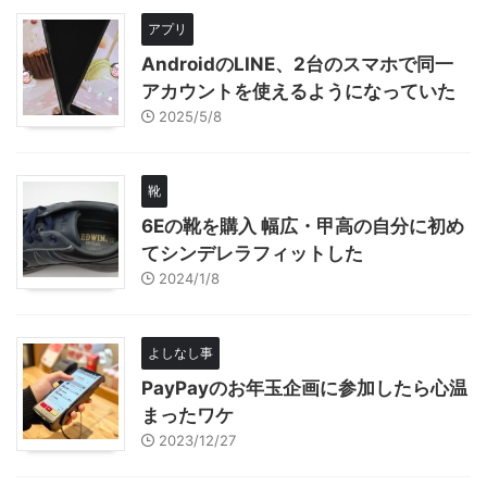
アプリ
AndroidのLINE、2台のスマホで同一
アカウントを使えるようになっていた
2025/5/8
靴
6Eの靴を購入 幅広・甲高の自分に初め
てシンデレラフィットした
2024/1/8
よしなし事
PayPayのお年玉企画に参加したら心温
まったワケ
2023/12/27