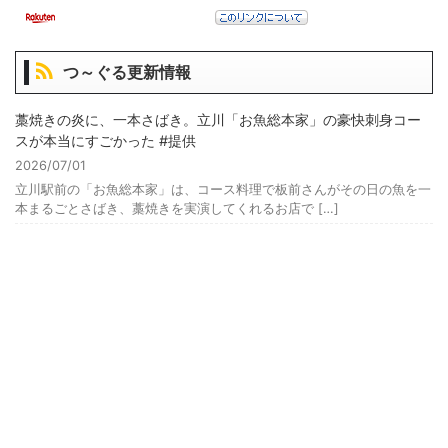
つ～ぐる更新情報
藁焼きの炎に、一本さばき。立川「お魚総本家」の豪快刺身コー
スが本当にすごかった #提供
2026/07/01
立川駅前の「お魚総本家」は、コース料理で板前さんがその日の魚を一
本まるごとさばき、藁焼きを実演してくれるお店で […]