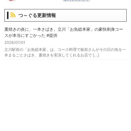
つ～ぐる更新情報
藁焼きの炎に、一本さばき。立川「お魚総本家」の豪快刺身コー
スが本当にすごかった #提供
2026/07/01
立川駅前の「お魚総本家」は、コース料理で板前さんがその日の魚を一
本まるごとさばき、藁焼きを実演してくれるお店で […]