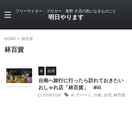
フリーライター・ブロガー 奥野 大児の気になるものごと
明日やります
HOME
>
林百貨
林百貨
ili
台湾
台南へ旅行に行ったら訪れておきたい
おしゃれ店「林百貨」 #ili
2018/1/26
ili
,
デパート
,
台南
,
台湾
,
林百貨