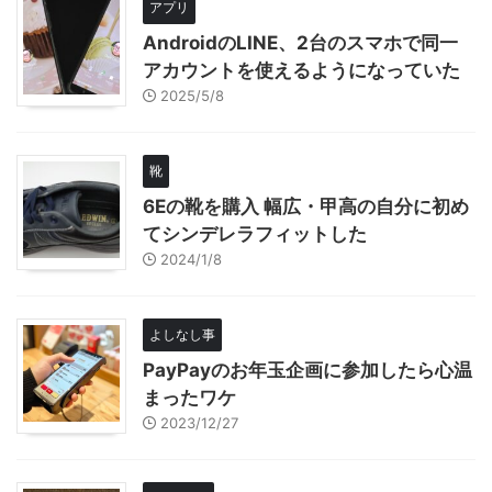
アプリ
AndroidのLINE、2台のスマホで同一
アカウントを使えるようになっていた
2025/5/8
靴
6Eの靴を購入 幅広・甲高の自分に初め
てシンデレラフィットした
2024/1/8
よしなし事
PayPayのお年玉企画に参加したら心温
まったワケ
2023/12/27