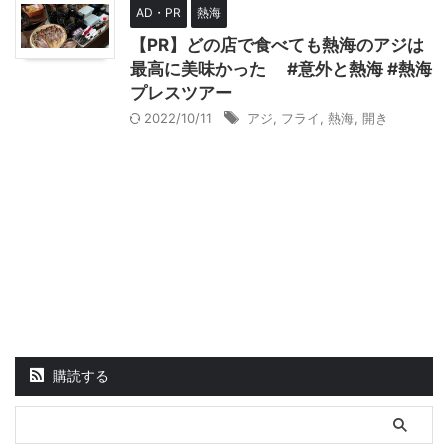
AD・PR
熱海
【PR】どの店で食べても熱海のアジは
最高に美味かった #意外と熱海 #熱海
プレスツアー
2022/10/11
アジ
,
フライ
,
熱海
,
開き
購読する