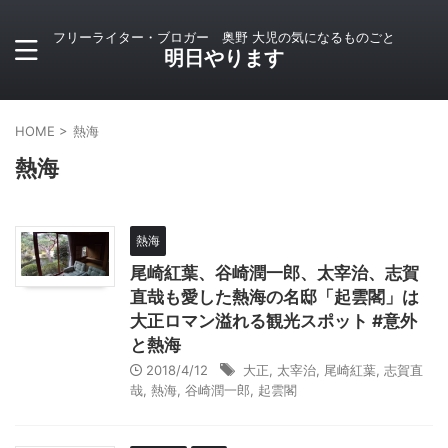
フリーライター・ブロガー 奥野 大児の気になるものごと
明日やります
HOME
>
熱海
熱海
熱海
尾崎紅葉、谷崎潤一郎、太宰治、志賀
直哉も愛した熱海の名邸「起雲閣」は
大正ロマン溢れる観光スポット #意外
と熱海
2018/4/12
大正
,
太宰治
,
尾崎紅葉
,
志賀直
哉
,
熱海
,
谷崎潤一郎
,
起雲閣