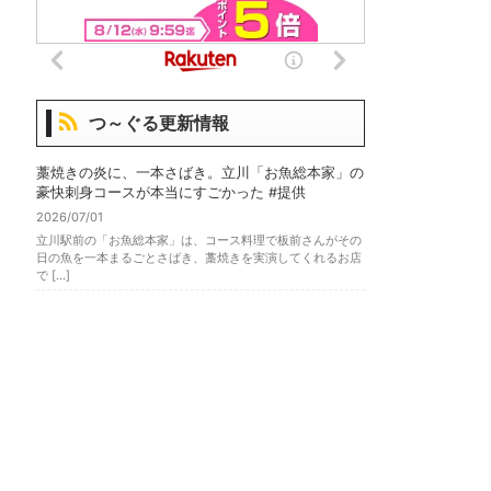
つ～ぐる更新情報
藁焼きの炎に、一本さばき。立川「お魚総本家」の
豪快刺身コースが本当にすごかった #提供
2026/07/01
立川駅前の「お魚総本家」は、コース料理で板前さんがその
日の魚を一本まるごとさばき、藁焼きを実演してくれるお店
で […]