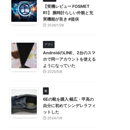
【実機レビュー FOSMET
R1】 腕時計らしい外観と充
実機能が良き #提供
2026/1/26
アプリ
AndroidのLINE、2台のスマ
ホで同一アカウントを使える
ようになっていた
2025/5/8
靴
6Eの靴を購入 幅広・甲高の
自分に初めてシンデレラフィ
ットした
2024/1/8