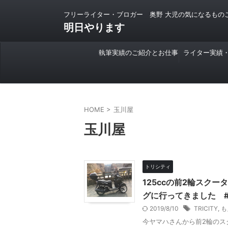
フリーライター・ブロガー 奥野 大児の気になるもの
明日やります
執筆実績のご紹介とお仕事
ライター実績
のご依頼について
HOME
>
玉川屋
玉川屋
トリシティ
125ccの前2輪スクー
グに行ってきました #T
2019/8/10
TRICITY
,
も
今ヤマハさんから前2輪のスク