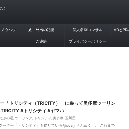
ごと
・ノウハウ
旅・外出の記憶
個人名刺コンサル
ADとP
ご連絡
プライバシーポリシー
ター「トリシティ（TRICITY）」に乗って奥多摩ツーリン
RICITY #トリシティ #ヤマハ
えぎの湯
,
ツーリング
,
トリシティ
,
奥多摩
,
玉川屋
ーター「トリシティ」を借りている@odaiji さん曰く、。 これまで