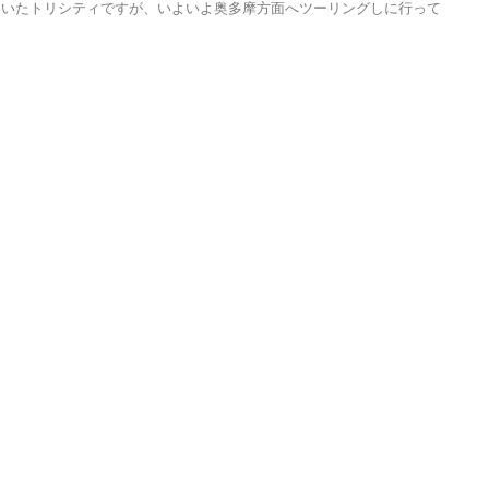
ていたトリシティですが、いよいよ奥多摩方面へツーリングしに行って