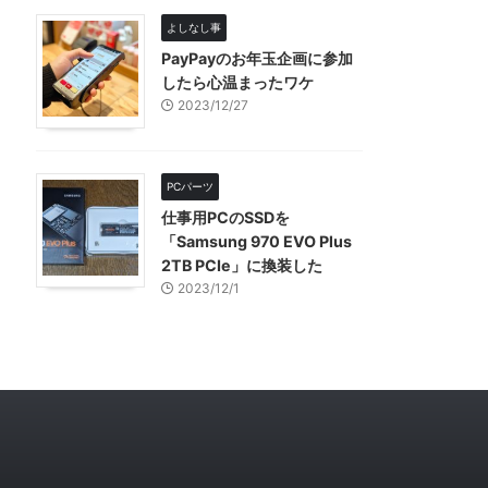
よしなし事
PayPayのお年玉企画に参加
したら心温まったワケ
2023/12/27
PCパーツ
仕事用PCのSSDを
「Samsung 970 EVO Plus
2TB PCIe」に換装した
2023/12/1