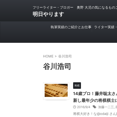
フリーライター・ブロガー 奥野 大児の気になるもの
明日やります
執筆実績のご紹介とお仕事
ライター実績
のご依頼について
HOME
>
谷川浩司
谷川浩司
将棋
14歳プロ！藤井聡太
新し最年少の将棋棋士
2016/9/4
加藤一二三
,
将棋大好き！な@odaiji 