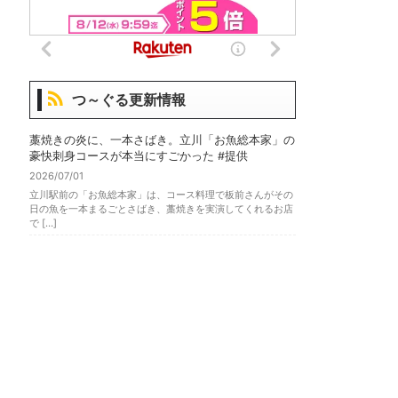
つ～ぐる更新情報
藁焼きの炎に、一本さばき。立川「お魚総本家」の
豪快刺身コースが本当にすごかった #提供
2026/07/01
立川駅前の「お魚総本家」は、コース料理で板前さんがその
日の魚を一本まるごとさばき、藁焼きを実演してくれるお店
で […]