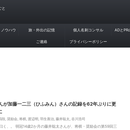
ごと
・ノウハウ
旅・外出の記憶
個人名刺コンサル
ADとP
ご連絡
プライバシーポリシー
さんが加藤一二三（ひふみん）さんの記録を62年ぶりに更
に
四段
,
奨励会
,
将棋
,
渡辺明
,
羽生善治
,
藤井聡太
,
谷川浩司
さん曰く、。 弱冠14歳2か月の藤井聡太さんが、将棋・奨励会の第59回三