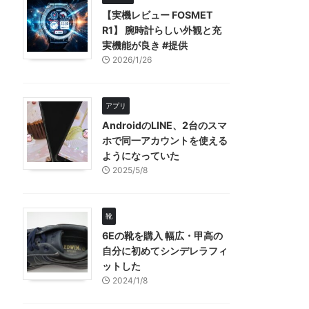
【実機レビュー FOSMET
R1】 腕時計らしい外観と充
実機能が良き #提供
2026/1/26
アプリ
AndroidのLINE、2台のスマ
ホで同一アカウントを使える
ようになっていた
2025/5/8
靴
6Eの靴を購入 幅広・甲高の
自分に初めてシンデレラフィ
ットした
2024/1/8