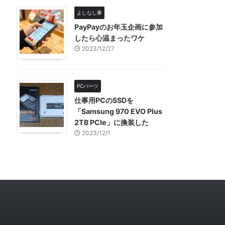
よしなし事
PayPayのお年玉企画に参加
したら心温まったワケ
2023/12/27
PCパーツ
仕事用PCのSSDを
「Samsung 970 EVO Plus
2TB PCIe」に換装した
2023/12/1