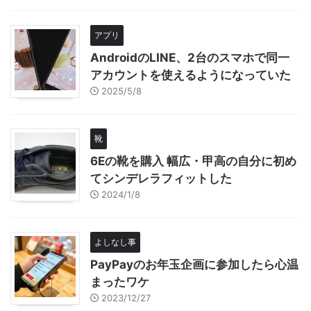
アプリ
AndroidのLINE、2台のスマホで同一
アカウントを使えるようになっていた
2025/5/8
靴
6Eの靴を購入 幅広・甲高の自分に初め
てシンデレラフィットした
2024/1/8
よしなし事
PayPayのお年玉企画に参加したら心温
まったワケ
2023/12/27