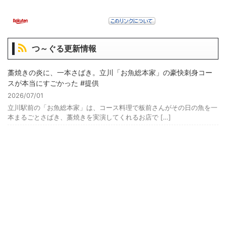
つ～ぐる更新情報
藁焼きの炎に、一本さばき。立川「お魚総本家」の豪快刺身コー
スが本当にすごかった #提供
2026/07/01
立川駅前の「お魚総本家」は、コース料理で板前さんがその日の魚を一
本まるごとさばき、藁焼きを実演してくれるお店で […]