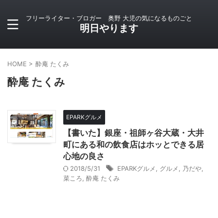
フリーライター・ブロガー 奥野 大児の気になるものごと
明日やります
HOME
>
酔庵 たくみ
酔庵 たくみ
EPARKグルメ
【書いた】銀座・祖師ヶ谷大蔵・大井
町にある和の飲食店はホッとできる居
心地の良さ
2018/5/31
EPARKグルメ
,
グルメ
,
乃だや
,
菜ころ
,
酔庵 たくみ