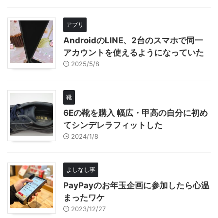
アプリ
AndroidのLINE、2台のスマホで同一
アカウントを使えるようになっていた
2025/5/8
靴
6Eの靴を購入 幅広・甲高の自分に初め
てシンデレラフィットした
2024/1/8
よしなし事
PayPayのお年玉企画に参加したら心温
まったワケ
2023/12/27