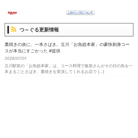
つ～ぐる更新情報
藁焼きの炎に、一本さばき。立川「お魚総本家」の豪快刺身コー
スが本当にすごかった #提供
2026/07/01
立川駅前の「お魚総本家」は、コース料理で板前さんがその日の魚を一
本まるごとさばき、藁焼きを実演してくれるお店で […]