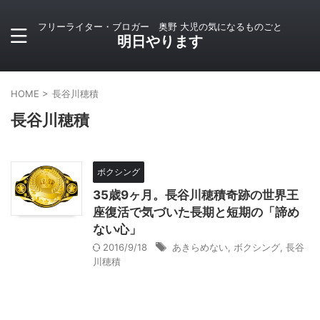
フリーライター・ブロガー 奥野 大児の気になるものごと
明日やります
HOME
>
長谷川穂積
長谷川穂積
ボクシング
35歳9ヶ月。長谷川穂積奇跡の世界王
座復活で気づいた長期と短期の「諦め
ない心」
2016/9/18
あきらめない
,
ボクシング
,
長谷
川穂積