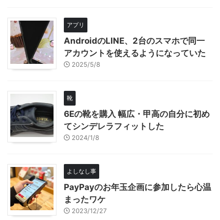
アプリ
AndroidのLINE、2台のスマホで同一
アカウントを使えるようになっていた
2025/5/8
靴
6Eの靴を購入 幅広・甲高の自分に初め
てシンデレラフィットした
2024/1/8
よしなし事
PayPayのお年玉企画に参加したら心温
まったワケ
2023/12/27