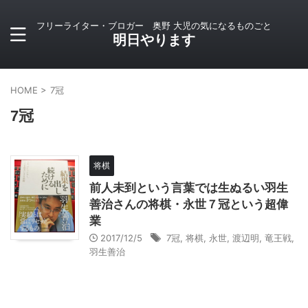
フリーライター・ブロガー 奥野 大児の気になるものごと
明日やります
HOME
>
7冠
7冠
将棋
前人未到という言葉では生ぬるい羽生
善治さんの将棋・永世７冠という超偉
業
2017/12/5
7冠
,
将棋
,
永世
,
渡辺明
,
竜王戦
,
羽生善治