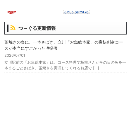
つ～ぐる更新情報
藁焼きの炎に、一本さばき。立川「お魚総本家」の豪快刺身コー
スが本当にすごかった #提供
2026/07/01
立川駅前の「お魚総本家」は、コース料理で板前さんがその日の魚を一
本まるごとさばき、藁焼きを実演してくれるお店で […]