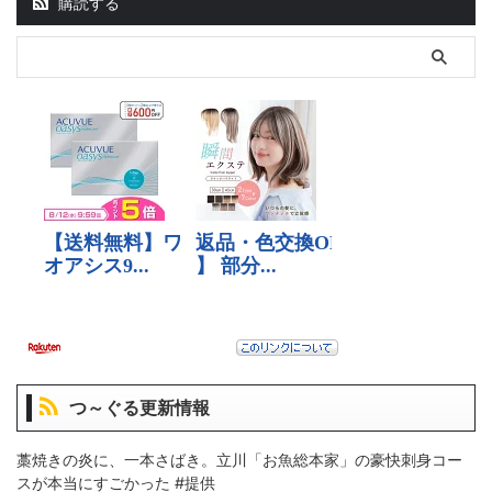
購読する
つ～ぐる更新情報
藁焼きの炎に、一本さばき。立川「お魚総本家」の豪快刺身コー
スが本当にすごかった #提供