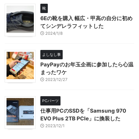
靴
6Eの靴を購入 幅広・甲高の自分に初め
てシンデレラフィットした
2024/1/8
よしなし事
PayPayのお年玉企画に参加したら心温
まったワケ
2023/12/27
PCパーツ
仕事用PCのSSDを「Samsung 970
EVO Plus 2TB PCIe」に換装した
2023/12/1