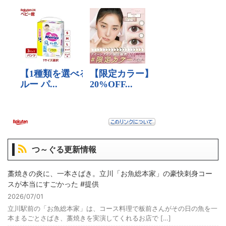
つ～ぐる更新情報
藁焼きの炎に、一本さばき。立川「お魚総本家」の豪快刺身コー
スが本当にすごかった #提供
2026/07/01
立川駅前の「お魚総本家」は、コース料理で板前さんがその日の魚を一
本まるごとさばき、藁焼きを実演してくれるお店で […]