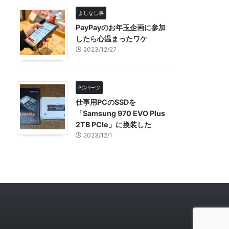
よしなし事
PayPayのお年玉企画に参加
したら心温まったワケ
2023/12/27
PCパーツ
仕事用PCのSSDを
「Samsung 970 EVO Plus
2TB PCIe」に換装した
2023/12/1