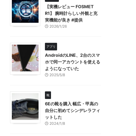
【実機レビュー FOSMET
R1】 腕時計らしい外観と充
実機能が良き #提供
2026/1/26
アプリ
AndroidのLINE、2台のスマ
ホで同一アカウントを使える
ようになっていた
2025/5/8
靴
6Eの靴を購入 幅広・甲高の
自分に初めてシンデレラフィ
ットした
2024/1/8