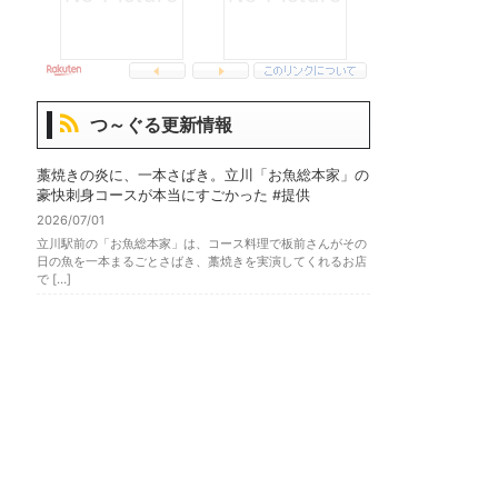
つ～ぐる更新情報
藁焼きの炎に、一本さばき。立川「お魚総本家」の
豪快刺身コースが本当にすごかった #提供
2026/07/01
立川駅前の「お魚総本家」は、コース料理で板前さんがその
日の魚を一本まるごとさばき、藁焼きを実演してくれるお店
で […]