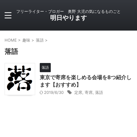
フリーライター・ブロガー 奥野 大児の気になるものごと
明日やります
HOME
>
趣味
>
落語
>
落語
落語
東京で寄席を楽しめる会場を8つ紹介し
ます【おすすめ】
2019/6/30
定席
,
寄席
,
落語