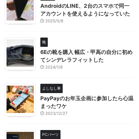
AndroidのLINE、2台のスマホで同一
アカウントを使えるようになっていた
2025/5/8
靴
6Eの靴を購入 幅広・甲高の自分に初め
てシンデレラフィットした
2024/1/8
よしなし事
PayPayのお年玉企画に参加したら心温
まったワケ
2023/12/27
PCパーツ