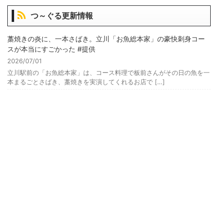
つ～ぐる更新情報
藁焼きの炎に、一本さばき。立川「お魚総本家」の豪快刺身コー
スが本当にすごかった #提供
2026/07/01
立川駅前の「お魚総本家」は、コース料理で板前さんがその日の魚を一
本まるごとさばき、藁焼きを実演してくれるお店で […]