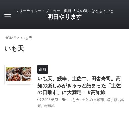
フリーライター・ブロガー 奥野 大児の気になるものごと
明日やります
HOME
>
いも天
いも天
高知
いも天、鰻串、土佐牛、田舎寿司。高
知の楽しみがぎゅっと詰まった「土佐
の日曜市」に大満足！ #高知旅
2018/5/3
いも天
,
土佐の日曜市
,
追手筋
,
高
知
,
高知城