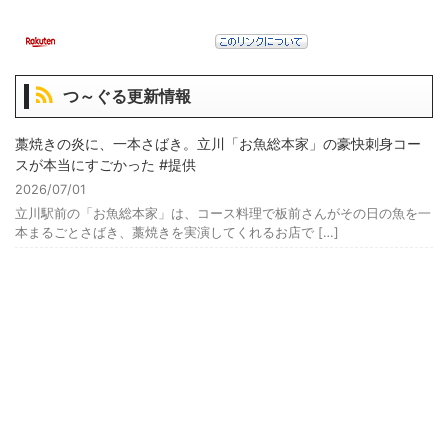
つ～ぐる更新情報
藁焼きの炎に、一本さばき。立川「お魚総本家」の豪快刺身コー
スが本当にすごかった #提供
2026/07/01
立川駅前の「お魚総本家」は、コース料理で板前さんがその日の魚を一
本まるごとさばき、藁焼きを実演してくれるお店で […]