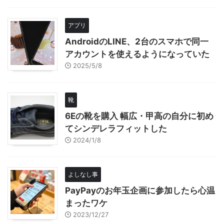
アプリ
AndroidのLINE、2台のスマホで同一
アカウントを使えるようになっていた
2025/5/8
靴
6Eの靴を購入 幅広・甲高の自分に初め
てシンデレラフィットした
2024/1/8
よしなし事
PayPayのお年玉企画に参加したら心温
まったワケ
2023/12/27