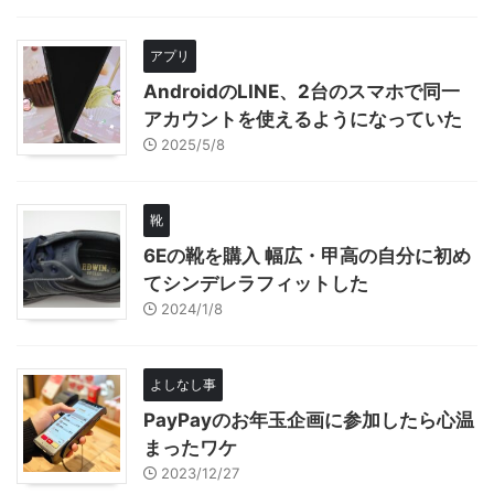
アプリ
AndroidのLINE、2台のスマホで同一
アカウントを使えるようになっていた
2025/5/8
靴
6Eの靴を購入 幅広・甲高の自分に初め
てシンデレラフィットした
2024/1/8
よしなし事
PayPayのお年玉企画に参加したら心温
まったワケ
2023/12/27