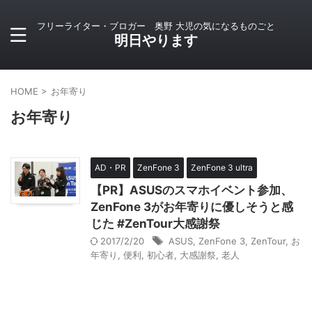
フリーライター・ブロガー 奥野 大児の気になるものごと
明日やります
HOME
>
お年寄り
お年寄り
AD・PR
ZenFone 3
ZenFone 3 ultra
【PR】ASUSのスマホイベント参加、
ZenFone 3がお年寄りに優しそうと感
じた #ZenTour大感謝祭
2017/2/20
ASUS
,
ZenFone 3
,
ZenTour
,
お
年寄り
,
便利
,
初心者
,
大感謝祭
,
老人