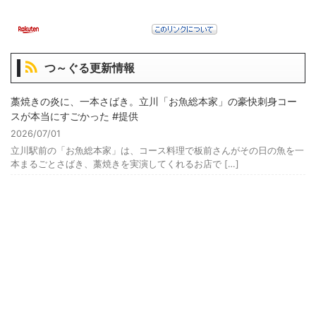
つ～ぐる更新情報
藁焼きの炎に、一本さばき。立川「お魚総本家」の豪快刺身コー
スが本当にすごかった #提供
2026/07/01
立川駅前の「お魚総本家」は、コース料理で板前さんがその日の魚を一
本まるごとさばき、藁焼きを実演してくれるお店で […]