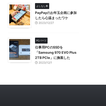
よしなし事
PayPayのお年玉企画に参加
したら心温まったワケ
2023/12/27
PCパーツ
仕事用PCのSSDを
「Samsung 970 EVO Plus
2TB PCIe」に換装した
2023/12/1