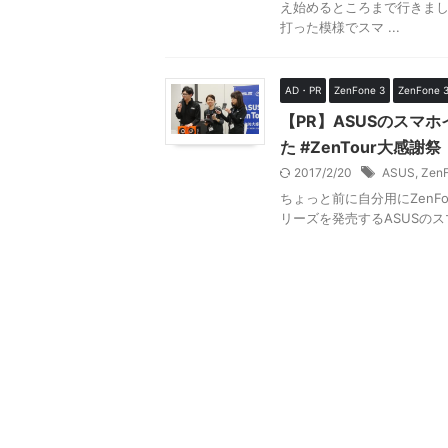
え始めるところまで行きまし
打った模様でスマ ...
AD・PR
ZenFone 3
ZenFone 3
【PR】ASUSのスマホ
た #ZenTour大感謝祭
2017/2/20
ASUS
,
Zen
ちょっと前に自分用にZenFon
リーズを発売するASUSのス