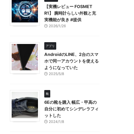
【実機レビュー FOSMET
R1】 腕時計らしい外観と充
実機能が良き #提供
2026/1/26
アプリ
AndroidのLINE、2台のスマ
ホで同一アカウントを使える
ようになっていた
2025/5/8
靴
6Eの靴を購入 幅広・甲高の
自分に初めてシンデレラフィ
ットした
2024/1/8