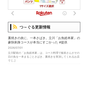
つ～ぐる更新情報
藁焼きの炎に、一本さばき。立川「お魚総本家」の
豪快刺身コースが本当にすごかった #提供
2026/07/01
立川駅前の「お魚総本家」は、コース料理で板前さんがその
日の魚を一本まるごとさばき、藁焼きを実演してくれるお店
で […]