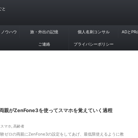
ごと
・ノウハウ
旅・外出の記憶
個人名刺コンサル
ADとP
ご連絡
プライバシーポリシー
両親がZenFone3を使ってスマホを覚えていく過程
,
スマホ
,
高齢者
験ゼロの両親にZenFone3の設定をしてあげ、最低限使えるように教