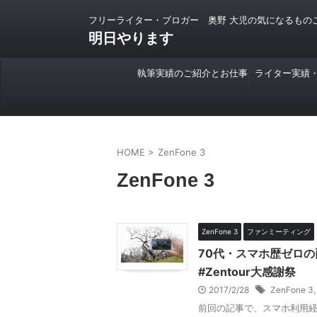
フリーライター・ブロガー 奥野 大児の気になるもの
明日やります
執筆実績のご紹介とお仕事
ライター実績
のご依頼について
HOME
>
ZenFone 3
ZenFone 3
ZenFone 3
ファンミーティング
70代・スマホ歴ゼロの
#Zentour大感謝祭
2017/2/28
ZenFone 3
前回の記事で、スマホ利用経