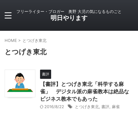
フリーライター・ブロガー 奥野 大児の気になるものごと
明日やります
HOME
>
とつげき東北
とつげき東北
書評
【書評】とつげき東北「科学する麻
雀」 デジタル派の麻雀教本は絶品な
ビジネス教本でもあった
2016/8/22
とつげき東北
,
書評
,
麻雀