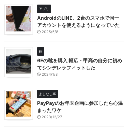
アプリ
AndroidのLINE、2台のスマホで同一
アカウントを使えるようになっていた
2025/5/8
靴
6Eの靴を購入 幅広・甲高の自分に初め
てシンデレラフィットした
2024/1/8
よしなし事
PayPayのお年玉企画に参加したら心温
まったワケ
2023/12/27