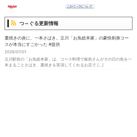
つ～ぐる更新情報
藁焼きの炎に、一本さばき。立川「お魚総本家」の豪快刺身コー
スが本当にすごかった #提供
2026/07/01
立川駅前の「お魚総本家」は、コース料理で板前さんがその日の魚を一
本まるごとさばき、藁焼きを実演してくれるお店で […]