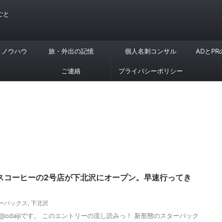
ごと
・ノウハウ
旅・外出の記憶
個人名刺コンサル
ADとP
ご連絡
プライバシーポリシー
スコーヒーの2号店が下北沢にオープン。早速行ってき
ーバックス
,
下北沢
odaijiです。 このエントリーの流し読みっ！ 新形態のスターバック