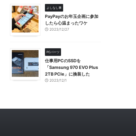
よしなし事
PayPayのお年玉企画に参加
したら心温まったワケ
2023/12/27
PCパーツ
仕事用PCのSSDを
「Samsung 970 EVO Plus
2TB PCIe」に換装した
2023/12/1