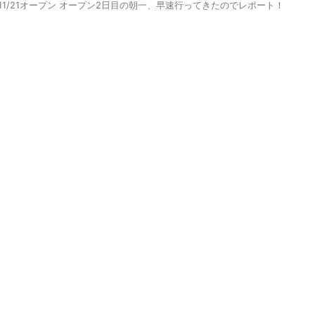
/11/21オープン オープン2日目の朝一、早速行ってきたのでレポート！