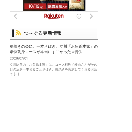
つ～ぐる更新情報
藁焼きの炎に、一本さばき。立川「お魚総本家」の
豪快刺身コースが本当にすごかった #提供
2026/07/01
立川駅前の「お魚総本家」は、コース料理で板前さんがその
日の魚を一本まるごとさばき、藁焼きを実演してくれるお店
で […]