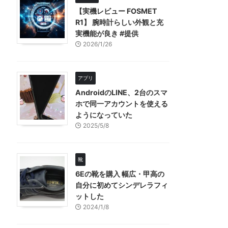
【実機レビュー FOSMET
R1】 腕時計らしい外観と充
実機能が良き #提供
2026/1/26
アプリ
AndroidのLINE、2台のスマ
ホで同一アカウントを使える
ようになっていた
2025/5/8
靴
6Eの靴を購入 幅広・甲高の
自分に初めてシンデレラフィ
ットした
2024/1/8