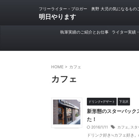
フリーライター・ブロガー 奥野 大児の気になるもの
明日やります
執筆実績のご紹介とお仕事
ライター実績
のご依頼について
HOME
>
カフェ
カフェ
ドリンク•デザート
下北沢
新形態のスターバック
た！
2016/1/11
カフェ
,
スタ
ドリンク好き≒カフェ好き。@