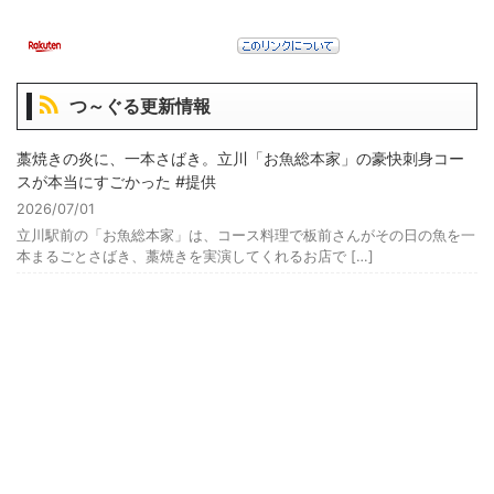
つ～ぐる更新情報
藁焼きの炎に、一本さばき。立川「お魚総本家」の豪快刺身コー
スが本当にすごかった #提供
2026/07/01
立川駅前の「お魚総本家」は、コース料理で板前さんがその日の魚を一
本まるごとさばき、藁焼きを実演してくれるお店で […]