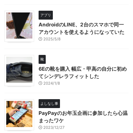
アプリ
AndroidのLINE、2台のスマホで同一
アカウントを使えるようになっていた
2025/5/8
靴
6Eの靴を購入 幅広・甲高の自分に初め
てシンデレラフィットした
2024/1/8
よしなし事
PayPayのお年玉企画に参加したら心温
まったワケ
2023/12/27