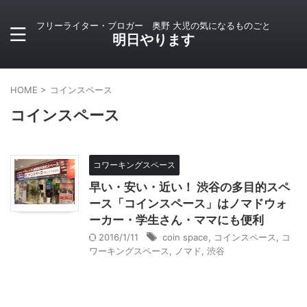
フリーライター・ブロガー 奥野 大児の気になるものごと
明日やります
HOME
>
コインスペース
コインスペース
コワーキングスペース
早い・安い・近い！ 渋谷の多目的スペ
ース「コインスペース」はノマドウォ
ーカー・学生さん・ママにも便利
2016/1/11
coin space
,
コインスペース
,
コ
ワーキングスペース
,
ノマド
,
渋谷