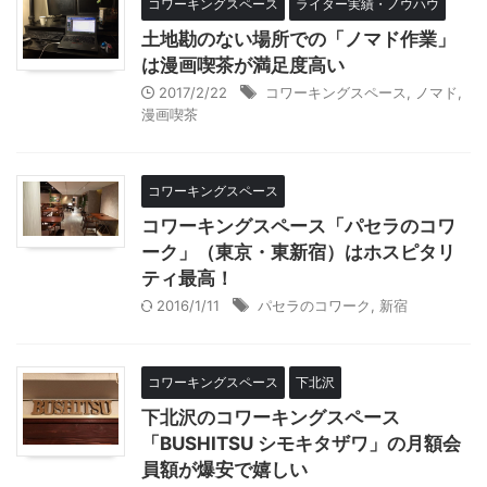
コワーキングスペース
ライター実績・ノウハウ
土地勘のない場所での「ノマド作業」
は漫画喫茶が満足度高い
2017/2/22
コワーキングスペース
,
ノマド
,
漫画喫茶
コワーキングスペース
コワーキングスペース「パセラのコワ
ーク」（東京・東新宿）はホスピタリ
ティ最高！
2016/1/11
パセラのコワーク
,
新宿
コワーキングスペース
下北沢
下北沢のコワーキングスペース
「BUSHITSU シモキタザワ」の月額会
員額が爆安で嬉しい