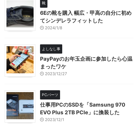
靴
6Eの靴を購入 幅広・甲高の自分に初め
てシンデレラフィットした
2024/1/8
よしなし事
PayPayのお年玉企画に参加したら心温
まったワケ
2023/12/27
PCパーツ
仕事用PCのSSDを「Samsung 970
EVO Plus 2TB PCIe」に換装した
2023/12/1