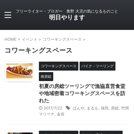
フリーライター・ブロガー 奥野 大児の気になるものごと
明日やります
HOME
>
イベント
>
コワーキングスペース
>
コワーキングスペース
コワーキングスペース
バイク・ツーリング
南房総
初夏の房総ツーリングで漁協直営食堂
や地域密着コワーキングスペースを訪
れた
2017/7/22
ばんや
,
まるも
,
保田
,
房総
,
竹岡
マリーナ
,
金谷