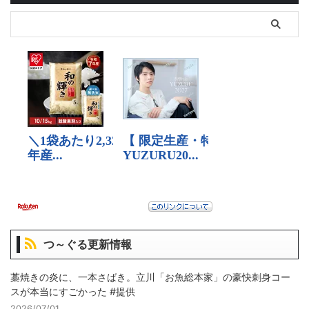
つ～ぐる更新情報
藁焼きの炎に、一本さばき。立川「お魚総本家」の豪快刺身コー
スが本当にすごかった #提供
2026/07/01