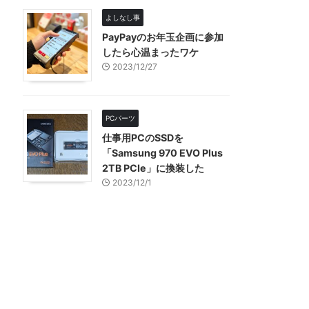
よしなし事
PayPayのお年玉企画に参加
したら心温まったワケ
2023/12/27
PCパーツ
仕事用PCのSSDを
「Samsung 970 EVO Plus
2TB PCIe」に換装した
2023/12/1