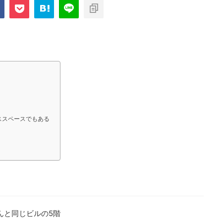
com/public_html/blog/wp-
on
2897
nt-cache/sns-count-
line
ススペースでもある
！
んと同じビルの5階