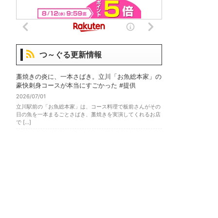
つ～ぐる更新情報
藁焼きの炎に、一本さばき。立川「お魚総本家」の
豪快刺身コースが本当にすごかった #提供
2026/07/01
立川駅前の「お魚総本家」は、コース料理で板前さんがその
日の魚を一本まるごとさばき、藁焼きを実演してくれるお店
で […]