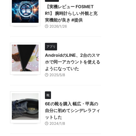
【実機レビュー FOSMET
R1】 腕時計らしい外観と充
実機能が良き #提供
2026/1/26
アプリ
AndroidのLINE、2台のスマ
ホで同一アカウントを使える
ようになっていた
2025/5/8
靴
6Eの靴を購入 幅広・甲高の
自分に初めてシンデレラフィ
ットした
2024/1/8