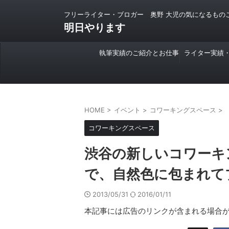
フリーライター・ブロガー 奥野 大児の気になるもの
明日やります
執筆実績のご紹介とお仕事
ライター実績
のご依頼について
HOME
>
イベント
>
コワーキングスペース
>
コワーキングスペース
渋谷の新しいコワーキ
で、自然色に包まれて
2013/05/31
2016/01/11
本記事には広告のリンクが含まれる場合