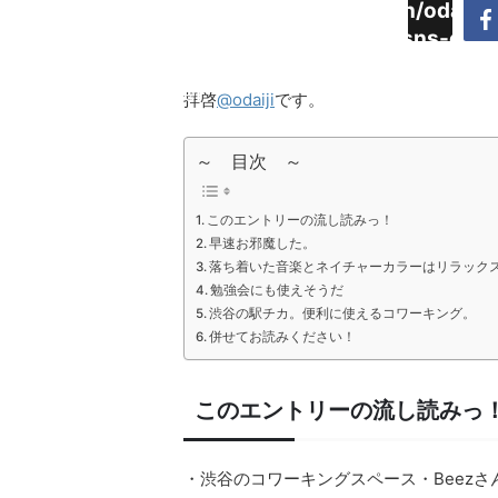
Warning
:
/home/daimyoojin/odaiji.
Undefined
content/plugins/sns-cou
array key
cache.php
"Twitter"
拝啓
@odaiji
です。
in
～ 目次 ～
このエントリーの流し読みっ！
早速お邪魔した。
落ち着いた音楽とネイチャーカラーはリラック
勉強会にも使えそうだ
渋谷の駅チカ。便利に使えるコワーキング。
併せてお読みください！
このエントリーの流し読みっ
・渋谷のコワーキングスペース・Beezさ