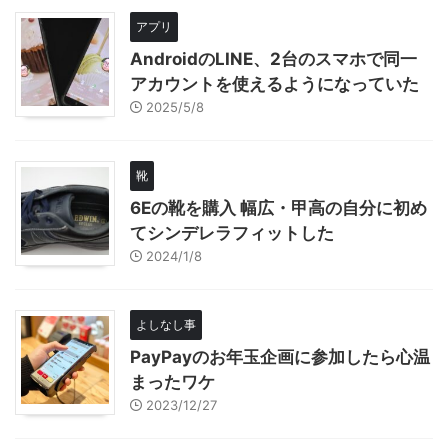
アプリ
AndroidのLINE、2台のスマホで同一
アカウントを使えるようになっていた
2025/5/8
靴
6Eの靴を購入 幅広・甲高の自分に初め
てシンデレラフィットした
2024/1/8
よしなし事
PayPayのお年玉企画に参加したら心温
まったワケ
2023/12/27