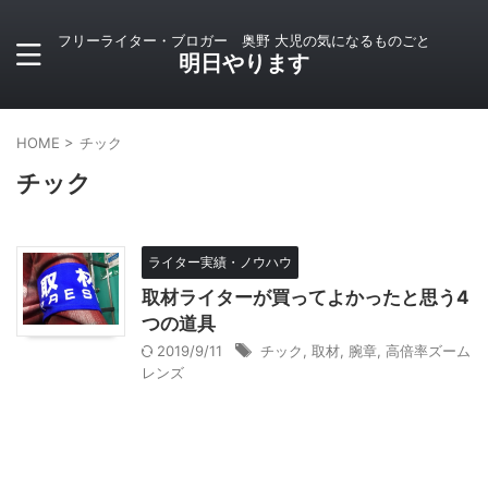
フリーライター・ブロガー 奥野 大児の気になるものごと
明日やります
HOME
>
チック
チック
ライター実績・ノウハウ
取材ライターが買ってよかったと思う4
つの道具
2019/9/11
チック
,
取材
,
腕章
,
高倍率ズーム
レンズ