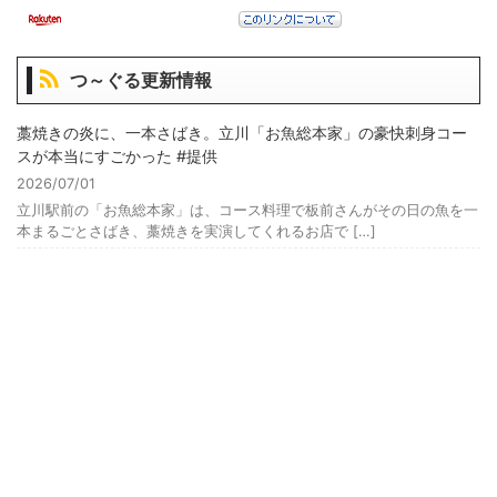
つ～ぐる更新情報
藁焼きの炎に、一本さばき。立川「お魚総本家」の豪快刺身コー
スが本当にすごかった #提供
2026/07/01
立川駅前の「お魚総本家」は、コース料理で板前さんがその日の魚を一
本まるごとさばき、藁焼きを実演してくれるお店で […]