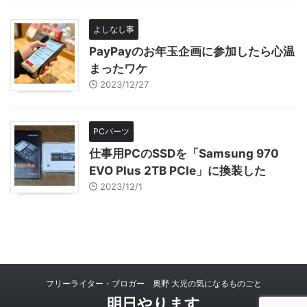
よしなし事
PayPayのお年玉企画に参加したら心温
まったワケ
2023/12/27
PCパーツ
仕事用PCのSSDを「Samsung 970
EVO Plus 2TB PCIe」に換装した
2023/12/1
フリーライター・ブロガー 奥野 大児の気になるものごと
明日やります