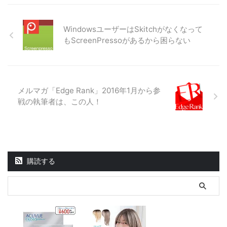
WindowsユーザーはSkitchがなくなって
もScreenPressoがあるから困らない
メルマガ「Edge Rank」2016年1月から参
戦の執筆者は、この人！
購読する