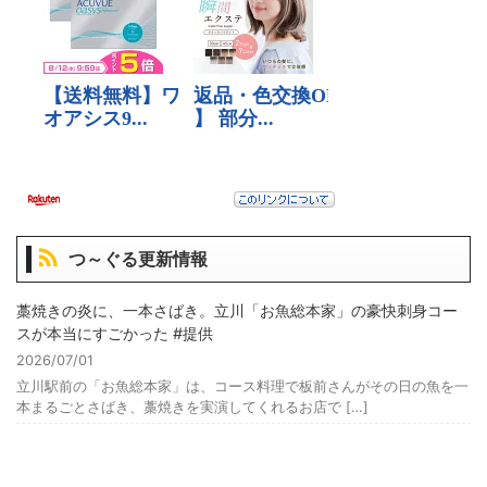
つ～ぐる更新情報
藁焼きの炎に、一本さばき。立川「お魚総本家」の豪快刺身コー
スが本当にすごかった #提供
2026/07/01
立川駅前の「お魚総本家」は、コース料理で板前さんがその日の魚を一
本まるごとさばき、藁焼きを実演してくれるお店で […]