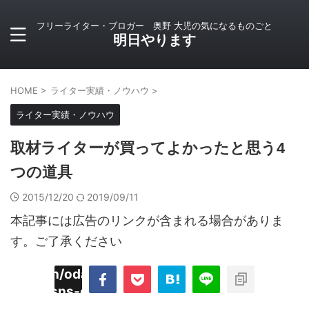
フリーライター・ブロガー 奥野 大児の気になるものごと
明日やります
HOME
>
ライター実績・ノウハウ
>
ライター実績・ノウハウ
取材ライターが買ってよかったと思う4
つの道具
2015/12/20
2019/09/11
本記事には広告のリンクが含まれる場合がありま
す。ご了承ください
imyoojin/odaiji.com/public_html/blog/wp-
on
2
/plugins/sns-count-cache/sns-count-
line
hp