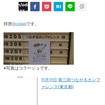
imyoojin/odaiji.com/public_html/blog/wp-
on
2
/plugins/sns-count-cache/sns-count-
line
hp
拝啓
@odaiji
です。
※写真はコラージュです。
11月11日 第三回つながるカンフ
ァレンス(東京都)