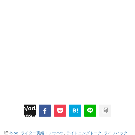
imyoojin/odaiji.com/public_html/blog/wp-
on
2
/plugins/sns-count-cache/sns-count-
line
hp
-
blog
,
ライター実績・ノウハウ
,
ライトニングトーク
,
ライフハック