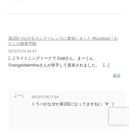
第2回つながるカンファレンスに参加しました #tunakan | わ
たしの観察手帖
2012/11/14 20:47
[...] ライトニングトークで Daijiさん、まーくん、
OrangeValentineさんが挙手して発表されました。 [...]
返信
よーじ
2012/11/16 17:24
トラバがなぜか第2回になってますね(；´∀｀)
返信