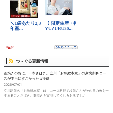
つ～ぐる更新情報
藁焼きの炎に、一本さばき。立川「お魚総本家」の豪快刺身コー
スが本当にすごかった #提供
2026/07/01
立川駅前の「お魚総本家」は、コース料理で板前さんがその日の魚を一
本まるごとさばき、藁焼きを実演してくれるお店で […]