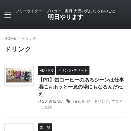
フリーライター・ブロガー 奥野 大児の気になるものごと
明日やります
HOME
>
ドリンク
ドリンク
AD・PR
ドリンク•デザート
【PR】缶コーヒーのあるシーンは仕事
場にもホッと一息の場にもなるんだね
え
2019/12/20
Fire
,
KIRIN
,
ドリンク
,
ブロガ
ー
,
企画
酒・飯