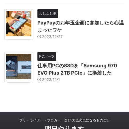
よしなし事
PayPayのお年玉企画に参加したら心温
まったワケ
2023/12/27
PCパーツ
仕事用PCのSSDを「Samsung 970
EVO Plus 2TB PCIe」に換装した
2023/12/1
フリーライター・ブロガー 奥野 大児の気になるものごと
明日やります