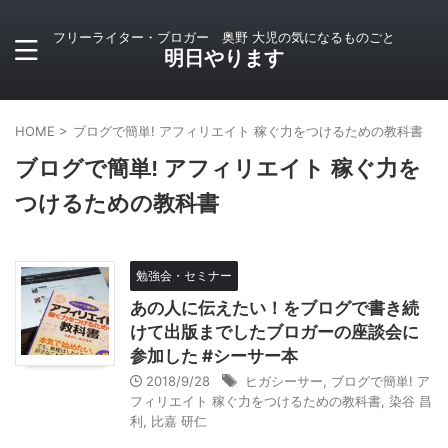
フリーライター・ブロガー 奥野 大児の気になるものごと
明日やります
HOME
>
ブログで簡単! アフィリエイト 稼ぐ力をつけるための教科書
ブログで簡単! アフィリエイト 稼ぐ力を
つけるための教科書
勉強会・セミナー
あの人に伝えたい！をブログで書き続
けて出版までしたブロガーの座談会に
参加した #シーサー本
2018/9/28
ヒガシーサー
,
ブログで簡単! ア
フィリエイト 稼ぐ力をつけるための教科書
,
染谷 昌
利
,
比嘉 研仁