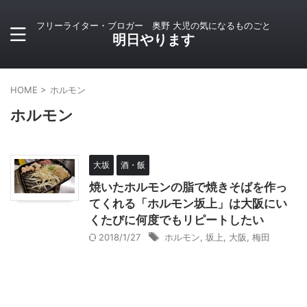
フリーライター・ブロガー 奥野 大児の気になるものごと
明日やります
HOME
>
ホルモン
ホルモン
大坂
酒・飯
焼いたホルモンの脂で焼きそばを作っ
てくれる「ホルモン坂上」は大阪にい
くたびに何度でもリピートしたい
2018/1/27
ホルモン
,
坂上
,
大阪
,
梅田