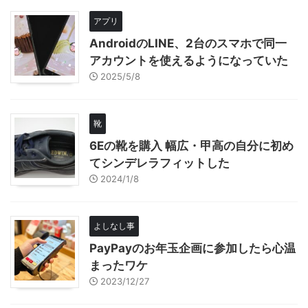
アプリ
AndroidのLINE、2台のスマホで同一
アカウントを使えるようになっていた
2025/5/8
靴
6Eの靴を購入 幅広・甲高の自分に初め
てシンデレラフィットした
2024/1/8
よしなし事
PayPayのお年玉企画に参加したら心温
まったワケ
2023/12/27