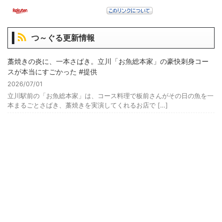
つ～ぐる更新情報
藁焼きの炎に、一本さばき。立川「お魚総本家」の豪快刺身コー
スが本当にすごかった #提供
2026/07/01
立川駅前の「お魚総本家」は、コース料理で板前さんがその日の魚を一
本まるごとさばき、藁焼きを実演してくれるお店で […]