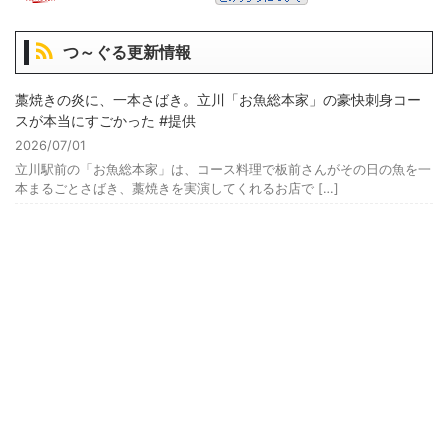
つ～ぐる更新情報
藁焼きの炎に、一本さばき。立川「お魚総本家」の豪快刺身コー
スが本当にすごかった #提供
2026/07/01
立川駅前の「お魚総本家」は、コース料理で板前さんがその日の魚を一
本まるごとさばき、藁焼きを実演してくれるお店で […]