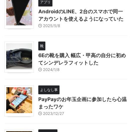
アプリ
AndroidのLINE、2台のスマホで同一
アカウントを使えるようになっていた
2025/5/8
靴
6Eの靴を購入 幅広・甲高の自分に初め
てシンデレラフィットした
2024/1/8
よしなし事
PayPayのお年玉企画に参加したら心温
まったワケ
2023/12/27