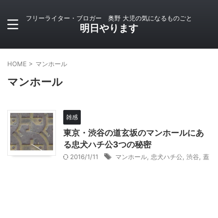
フリーライター・ブロガー 奥野 大児の気になるものごと
明日やります
HOME
>
マンホール
マンホール
雑感
東京・渋谷の道玄坂のマンホールにあ
る忠犬ハチ公3つの秘密
2016/1/11
マンホール
,
忠犬ハチ公
,
渋谷
,
蓋