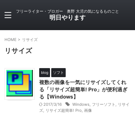
フリーライター・ブロガー 奥野 大児の気になるものごと
明日やります
HOME
>
リサイズ
リサイズ
blog
ソフト
複数の画像を一気にリサイズしてくれ
る「リサイズ超簡単! Pro」が便利過ぎ
る【Windows】
2017/3/16
Windows
,
フリーソフト
,
リサイ
ズ
,
リサイズ超簡単! Pro
,
画像