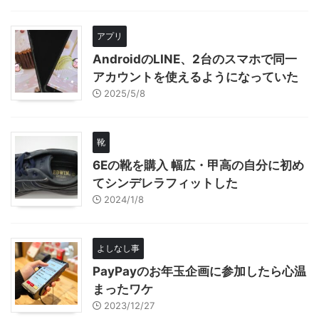
アプリ
AndroidのLINE、2台のスマホで同一
アカウントを使えるようになっていた
2025/5/8
靴
6Eの靴を購入 幅広・甲高の自分に初め
てシンデレラフィットした
2024/1/8
よしなし事
PayPayのお年玉企画に参加したら心温
まったワケ
2023/12/27