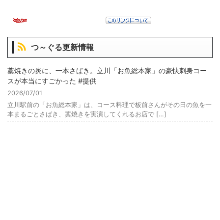
つ～ぐる更新情報
藁焼きの炎に、一本さばき。立川「お魚総本家」の豪快刺身コー
スが本当にすごかった #提供
2026/07/01
立川駅前の「お魚総本家」は、コース料理で板前さんがその日の魚を一
本まるごとさばき、藁焼きを実演してくれるお店で […]